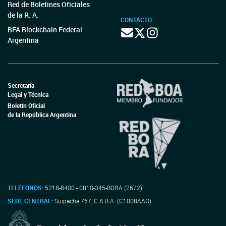
Red de Boletines Oficiales
de la R. A.
CONTACTO
BFA Blockchain Federal
Argentina
Secretaría
Legal y Técnica
Boletín Oficial
de la República Argentina
TELÉFONOS:
5218-8400 - 0810-345-BORA (2672)
SEDE CENTRAL:
Suipacha 767, C.A.B.A. (C1008AAO)