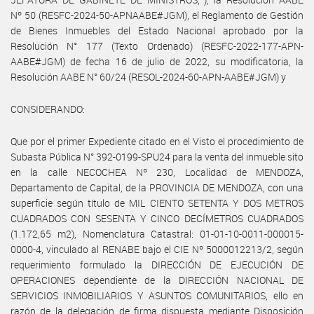
Nº 50 (RESFC-2024-50-APNAABE#JGM), el Reglamento de Gestión
de Bienes Inmuebles del Estado Nacional aprobado por la
Resolución N° 177 (Texto Ordenado) (RESFC-2022-177-APN-
AABE#JGM) de fecha 16 de julio de 2022, su modificatoria, la
Resolución AABE N° 60/24 (RESOL-2024-60-APN-AABE#JGM) y
CONSIDERANDO:
Que por el primer Expediente citado en el Visto el procedimiento de
Subasta Pública N° 392-0199-SPU24 para la venta del inmueble sito
en la calle NECOCHEA Nº 230, Localidad de MENDOZA,
Departamento de Capital, de la PROVINCIA DE MENDOZA, con una
superficie según título de MIL CIENTO SETENTA Y DOS METROS
CUADRADOS CON SESENTA Y CINCO DECÍMETROS CUADRADOS
(1.172,65 m2), Nomenclatura Catastral: 01-01-10-0011-000015-
0000-4, vinculado al RENABE bajo el CIE Nº 5000012213/2, según
requerimiento formulado la DIRECCIÓN DE EJECUCIÓN DE
OPERACIONES dependiente de la DIRECCIÓN NACIONAL DE
SERVICIOS INMOBILIARIOS Y ASUNTOS COMUNITARIOS, ello en
razón de la delegación de firma dispuesta mediante Disposición