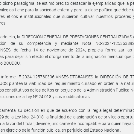
o dicho paradigma, se estimó preciso destacar la ejemplaridad que la p
ivilegios tiene para la sociedad entera y para la clase política que debe 
res éticos e institucionales que supieron cultivar nuestros próceres
res.
tado ello, la DIRECCIÓN GENERAL DE PRESTACIONES CENTRALIZADAS 
ención de su competencia y mediante Nota NO-2024-125363892
SES, de fecha 14 de noviembre de 2024, propicia formalizar las
as para dejar sin efecto el otorgamiento de la asignación mensual que p
do BOUDOU.
 informe IF-2024-125760306-ANSES-DTC#ANSES la DIRECCIÓN DE 
S plantea la viabilidad del requerimiento cursado en orden a la natu
os constitutivos de los delitos en perjuicio de la Administración Pública N
osiciones de la Ley Nº 24.018 y sus modificatorias.
damenta su decisión en que de acuerdo con la regla legal determinad
 29 de la Ley Nro. 24.018, la finalidad de la asignación de privilegio opor
 a favor del titular, deviene jurídicamente incompatible para quien haya
 en ejercicio de la función pública, en perjuicio del Estado Nacional.