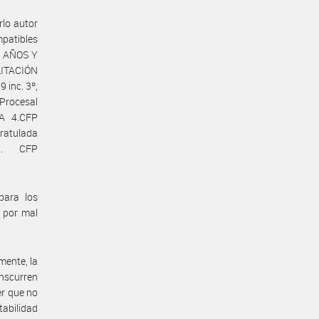
lo autor
mpatibles
5) AÑOS Y
LITACIÓN
 inc. 3º,
 Procesal
A 4.CFP
ratulada
N. CFP
para los
s por mal
mente, la
nscurren
er que no
tabilidad