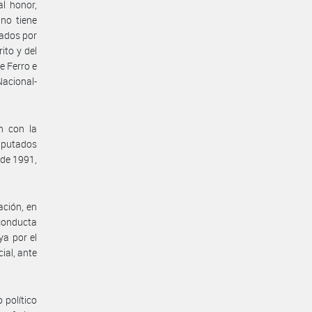
l honor,
no tiene
zados por
ito y del
e Ferro e
acional-
n con la
Diputados
 de 1991,
ación, en
conducta
ya por el
ial, ante
 político