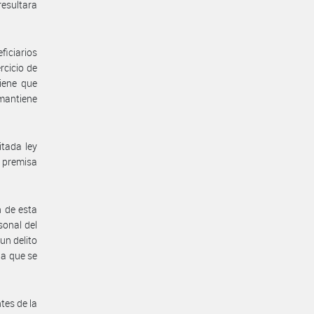
resultara
ficiarios
rcicio de
iene que
 mantiene
itada ley
a premisa
n de esta
sonal del
un delito
la que se
tes de la