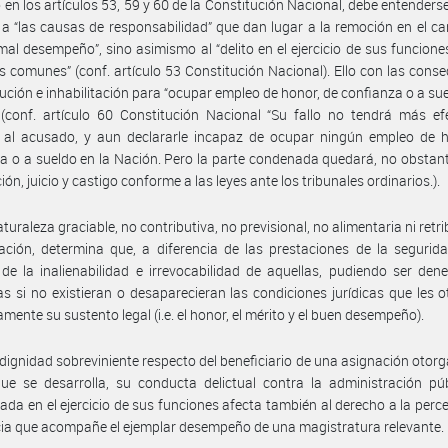
 en los artículos 53, 59 y 60 de la Constitución Nacional, debe entenderse
a “las causas de responsabilidad” que dan lugar a la remoción en el ca
“mal desempeño”, sino asimismo al “delito en el ejercicio de sus funciones
s comunes” (conf. artículo 53 Constitución Nacional). Ello con las cons
tución e inhabilitación para “ocupar empleo de honor, de confianza o a sue
(conf. artículo 60 Constitución Nacional “Su fallo no tendrá más ef
r al acusado, y aun declararle incapaz de ocupar ningún empleo de h
a o a sueldo en la Nación. Pero la parte condenada quedará, no obstant
ón, juicio y castigo conforme a las leyes ante los tribunales ordinarios.).
turaleza graciable, no contributiva, no previsional, no alimentaria ni retr
ación, determina que, a diferencia de las prestaciones de la segurida
de la inalienabilidad e irrevocabilidad de aquellas, pudiendo ser de
s si no existieran o desaparecieran las condiciones jurídicas que les 
mente su sustento legal (i.e. el honor, el mérito y el buen desempeño).
ndignidad sobreviniente respecto del beneficiario de una asignación otorg
e se desarrolla, su conducta delictual contra la administración púb
lada en el ejercicio de sus funciones afecta también al derecho a la perc
ia que acompañe el ejemplar desempeño de una magistratura relevante.