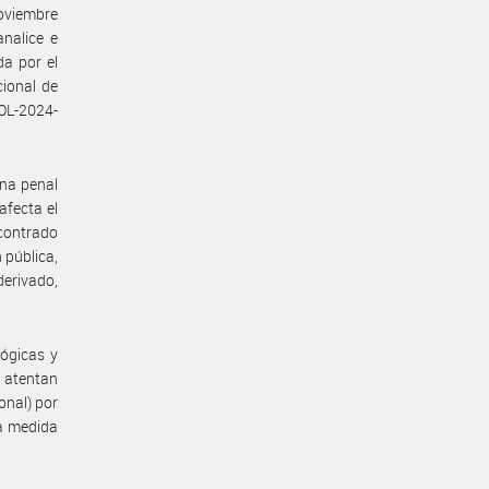
oviembre
nalice e
da por el
ional de
SOL-2024-
ena penal
afecta el
ncontrado
 pública,
erivado,
lógicas y
e atentan
onal) por
la medida