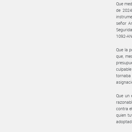
Que med
de 2024
instrume
señor A
Segurida
1092-AN
Que la p
que, med
presupue
culpable
tornaba
asignaci
Que un e
razonabl
contra e
quien tu
adoptad