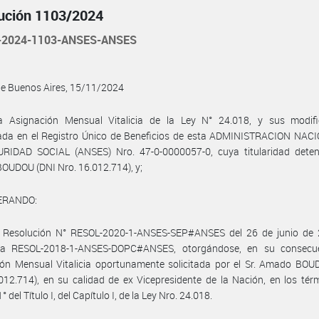
ución 1103/2024
-2024-1103-ANSES-ANSES
de Buenos Aires, 15/11/2024
a Asignación Mensual Vitalicia de la Ley N° 24.018, y sus modific
icada en el Registro Único de Beneficios de esta ADMINISTRACION NAC
RIDAD SOCIAL (ANSES) Nro. 47-0-0000057-0, cuya titularidad detent
UDOU (DNI Nro. 16.012.714), y;
ERANDO:
 Resolución N° RESOL-2020-1-ANSES-SEP#ANSES del 26 de junio de 
la RESOL-2018-1-ANSES-DOPC#ANSES, otorgándose, en su consecue
ión Mensual Vitalicia oportunamente solicitada por el Sr. Amado BOU
012.714), en su calidad de ex Vicepresidente de la Nación, en los tér
1° del Título I, del Capítulo I, de la Ley Nro. 24.018.