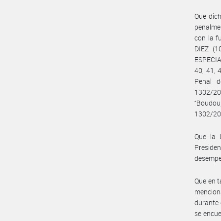
Que dich
penalmen
con la f
DIEZ (1
ESPECIAL
40, 41, 
Penal 
1302/20
“Boud
1302/20
Que la 
Presiden
desempeñ
Que en t
mencion
durante 
se encue