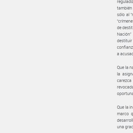
regulado
también 
sólo al 
“crímene
de desti
Nación” 
destitui
confianz
a acusaci
Que la na
la asign
carezca 
revocada
oportuna
Que la i
marco qu
desarrol
una grac