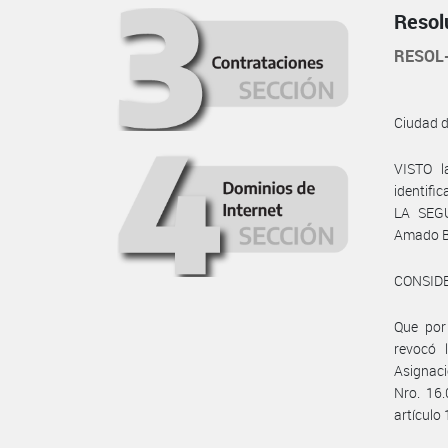
Resol
RESOL
Ciudad 
VISTO l
identif
LA SEGU
Amado BO
CONSID
Que por
revocó 
Asignac
Nro. 16.
artículo 