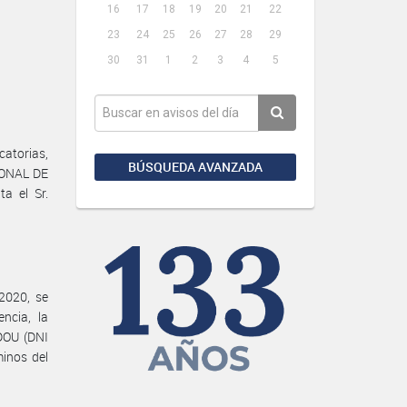
16
17
18
19
20
21
22
23
24
25
26
27
28
29
30
31
1
2
3
4
5
atorias,
BÚSQUEDA AVANZADA
IONAL DE
a el Sr.
2020, se
ncia, la
DOU (DNI
minos del