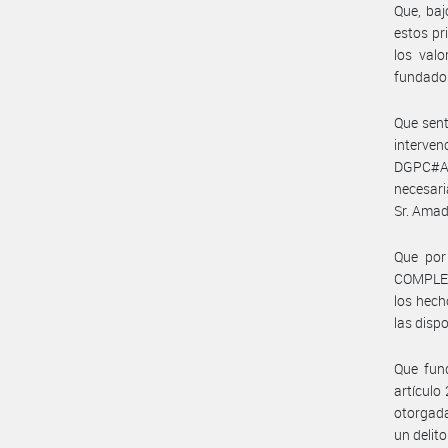
Que, baj
estos pr
los valo
fundado
Que sen
interv
DGPC#AN
necesari
Sr. Ama
Que por
COMPLEJO
los hech
las disp
Que fun
artículo
otorgada
un delito