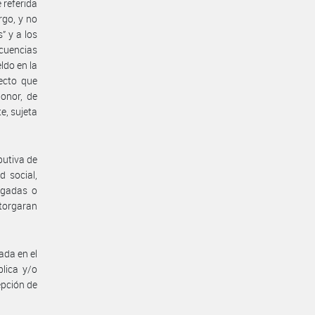
 referida
rgo, y no
” y a los
ecuencias
ldo en la
ecto que
onor, de
e, sujeta
ibutiva de
d social,
negadas o
otorgaran
ada en el
lica y/o
epción de