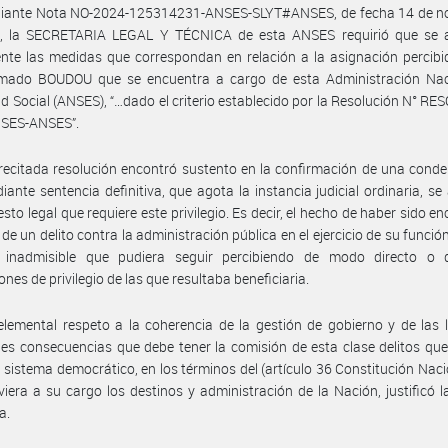
iante Nota NO-2024-125314231-ANSES-SLYT#ANSES, de fecha 14 de n
, la SECRETARIA LEGAL Y TÉCNICA de esta ANSES requirió que se a
nte las medidas que correspondan en relación a la asignación percibi
mado BOUDOU que se encuentra a cargo de esta Administración Nac
d Social (ANSES), “…dado el criterio establecido por la Resolución N° RE
SES-ANSES”.
recitada resolución encontró sustento en la confirmación de una cond
iante sentencia definitiva, que agota la instancia judicial ordinaria, se 
sto legal que requiere este privilegio. Es decir, el hecho de haber sido e
 de un delito contra la administración pública en el ejercicio de su función
 inadmisible que pudiera seguir percibiendo de modo directo o d
ones de privilegio de las que resultaba beneficiaria.
lemental respeto a la coherencia de la gestión de gobierno y de las 
es consecuencias que debe tener la comisión de esta clase delitos qu
l sistema democrático, en los términos del (artículo 36 Constitución Naci
viera a su cargo los destinos y administración de la Nación, justificó 
a.