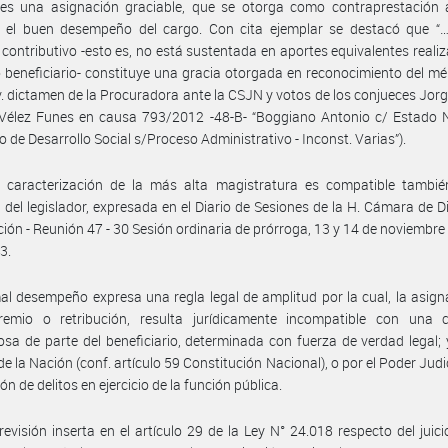
 es una asignación graciable, que se otorga como contraprestación a
y el buen desempeño del cargo. Con cita ejemplar se destacó que “…
 contributivo -esto es, no está sustentada en aportes equivalentes reali
o beneficiario- constituye una gracia otorgada en reconocimiento del mér
v. dictamen de la Procuradora ante la CSJN y votos de los conjueces Jorg
 Vélez Funes en causa 793/2012 -48-B- “Boggiano Antonio c/ Estado N
io de Desarrollo Social s/Proceso Administrativo - Inconst. Varias”).
 caracterización de la más alta magistratura es compatible tambié
 del legislador, expresada en el Diario de Sesiones de la H. Cámara de 
ción - Reunión 47 - 30 Sesión ordinaria de prórroga, 13 y 14 de noviembre
3.
al desempeño expresa una regla legal de amplitud por la cual, la asign
remio o retribución, resulta jurídicamente incompatible con una 
sa de parte del beneficiario, determinada con fuerza de verdad legal; 
e la Nación (conf. artículo 59 Constitución Nacional), o por el Poder Judic
ón de delitos en ejercicio de la función pública.
revisión inserta en el artículo 29 de la Ley N° 24.018 respecto del juicio