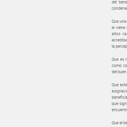
del bene
condenad
Que una 
le viene
altos ca
acredita
la percep
Que es m
como con
del buen
Que este
asignaci
benefici
que sign
encuentr
Que el b