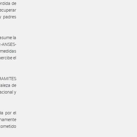
érdida de
recuperar
 y padres
asume la
-ANSES-
 medidas
ercibe el
TRAMITES
raleza de
acional y
a por el
tunamente
 cometido