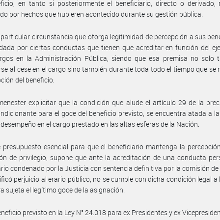
ficio, en tanto si posteriormente el beneficiario, directo o derivado, 
o por hechos que hubieren acontecido durante su gestión pública.
particular circunstancia que otorga legitimidad de percepción a sus bene
 dada por ciertas conductas que tienen que acreditar en función del eje
rgos en la Administración Pública, siendo que esa premisa no solo t
rse al cese en el cargo sino también durante toda todo el tiempo que se
ción del beneficio.
enester explicitar que la condición que alude el artículo 29 de la prec
dicionante para el goce del beneficio previsto, se encuentra atada a l
 desempeño en el cargo prestado en las altas esferas de la Nación.
 presupuesto esencial para que el beneficiario mantenga la percepció
ón de privilegio, supone que ante la acreditación de una conducta per
ario condenado por la Justicia con sentencia definitiva por la comisión de 
ificó perjuicio al erario público, no se cumple con dicha condición legal a 
a sujeta el legítimo goce de la asignación.
eneficio previsto en la Ley N° 24.018 para ex Presidentes y ex Vicepresiden