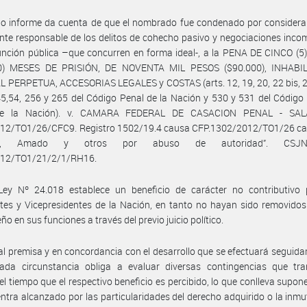
o informe da cuenta de que el nombrado fue condenado por considerar
te responsable de los delitos de cohecho pasivo y negociaciones inco
unción pública –que concurren en forma ideal-, a la PENA DE CINCO (
0) MESES DE PRISIÓN, DE NOVENTA MIL PESOS ($90.000), INHABI
 PERPETUA, ACCESORIAS LEGALES y COSTAS (arts. 12, 19, 20, 22 bis, 29
45,54, 256 y 265 del Código Penal de la Nación y 530 y 531 del Código
de la Nación). v. CAMARA FEDERAL DE CASACION PENAL - SAL
12/TO1/26/CFC9. Registro 1502/19.4 causa CFP.1302/2012/TO1/26 ca
ou, Amado y otros por abuso de autoridad”. CSJ
12/TO1/21/2/1/RH16.
Ley Nº 24.018 establece un beneficio de carácter no contributivo 
tes y Vicepresidentes de la Nación, en tanto no hayan sido removido
o en sus funciones a través del previo juicio político.
al premisa y en concordancia con el desarrollo que se efectuará seguida
ada circunstancia obliga a evaluar diversas contingencias que tra
el tiempo que el respectivo beneficio es percibido, lo que conlleva supon
ntra alcanzado por las particularidades del derecho adquirido o la inmu