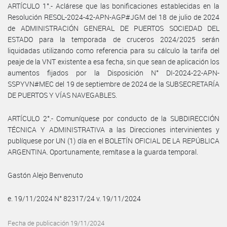
ARTÍCULO 1°.- Aclárese que las bonificaciones establecidas en la
Resolución RESOL-2024-42-APN-AGP#JGM del 18 de julio de 2024
de ADMINISTRACIÓN GENERAL DE PUERTOS SOCIEDAD DEL
ESTADO para la temporada de cruceros 2024/2025 serán
liquidadas utilizando como referencia para su cálculo la tarifa del
peaje de la VNT existente a esa fecha, sin que sean de aplicación los
aumentos fijados por la Disposición N° DI-2024-22-APN-
SSPYVN#MEC del 19 de septiembre de 2024 de la SUBSECRETARÍA
DE PUERTOS Y VÍAS NAVEGABLES.
ARTÍCULO 2°.- Comuníquese por conducto de la SUBDIRECCIÓN
TÉCNICA Y ADMINISTRATIVA a las Direcciones intervinientes y
publíquese por UN (1) día en el BOLETÍN OFICIAL DE LA REPÚBLICA
ARGENTINA. Oportunamente, remítase a la guarda temporal.
Gastón Alejo Benvenuto
e. 19/11/2024 N° 82317/24 v. 19/11/2024
Fecha de publicación 19/11/2024