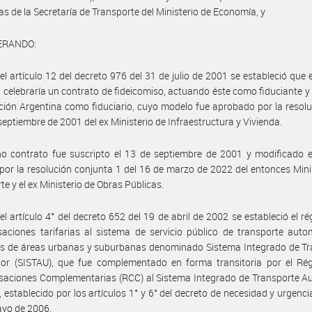
las de la Secretaría de Transporte del Ministerio de Economía, y
ERANDO:
el artículo 12 del decreto 976 del 31 de julio de 2001 se estableció que 
 celebraría un contrato de fideicomiso, actuando éste como fiduciante y
ción Argentina como fiduciario, cuyo modelo fue aprobado por la resol
 septiembre de 2001 del ex Ministerio de Infraestructura y Vivienda.
o contrato fue suscripto el 13 de septiembre de 2001 y modificado e
por la resolución conjunta 1 del 16 de marzo de 2022 del entonces Mini
te y el ex Ministerio de Obras Públicas.
el artículo 4° del decreto 652 del 19 de abril de 2002 se estableció el r
ciones tarifarias al sistema de servicio público de transporte auto
os de áreas urbanas y suburbanas denominado Sistema Integrado de Tr
or (SISTAU), que fue complementado en forma transitoria por el Ré
aciones Complementarias (RCC) al Sistema Integrado de Transporte A
, establecido por los artículos 1° y 6° del decreto de necesidad y urgenci
ayo de 2006.