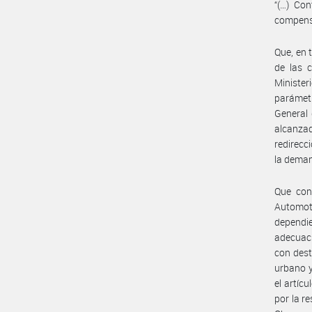
“(…) Con
compensac
Que, en 
de las 
Ministe
parámetr
General 
alcanz
redirecc
la deman
Que con
Automoto
dependi
adecuaci
con dest
urbano y
el artíc
por la r