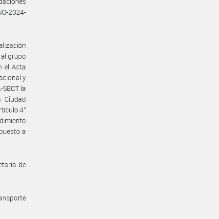
daciones
NO-2024-
alización
 al grupo
n el Acta
acional y
-SECT la
a Ciudad
tículo 4°
edimiento
 puesto a
taría de
ransporte