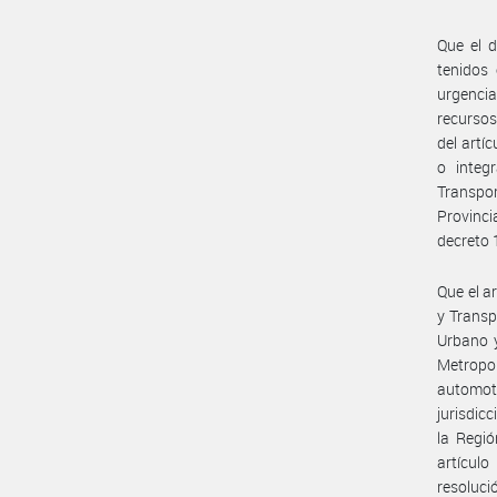
Que el d
tenidos
urgenci
recursos
del artí
o integ
Transpo
Provinci
decreto 
Que el ar
y Transp
Urbano y
Metropol
automoto
jurisdic
la Regió
artículo
resoluci