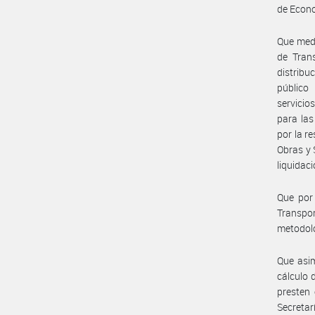
de Econo
Que medi
de Tran
distribu
público
servicio
para las
por la r
Obras y 
liquidac
Que por 
Transpo
metodolo
Que asim
cálculo 
presten 
Secretar