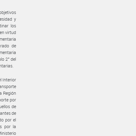
bjetivos
esidad y
inar los
en virtud
ementaria
grado de
mentaria
lo 2° del
tarias.
l Interior
ransporte
a Región
porte por
ellos de
rantes de
do por el
s por la
inisterio