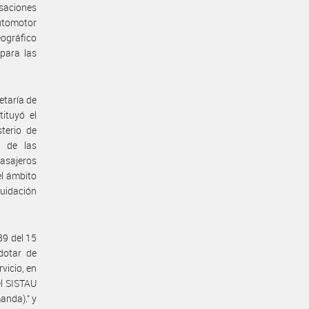
saciones
automotor
ográfico
para las
etaría de
ituyó el
terio de
n de las
pasajeros
el ámbito
quidación
89 del 15
dotar de
vicio, en
el SISTAU
anda).” y