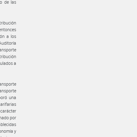
lo de las
tribución
entonces
ón a los
uditoría
ransporte
ibución
culados a
ansporte
ransporte
boró una
arifarias
 carácter
inado por
ablecidas
conomía y