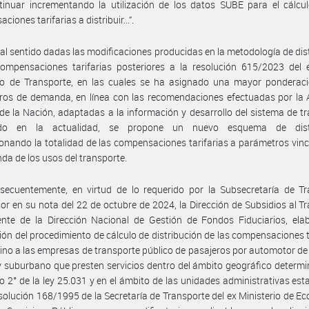
tinuar incrementando la utilización de los datos SUBE para el cálcu
iones tarifarias a distribuir...”.
tal sentido dadas las modificaciones producidas en la metodología de dis
compensaciones tarifarias posteriores a la resolución 615/2023 del 
rio de Transporte, en las cuales se ha asignado una mayor ponderaci
os de demanda, en línea con las recomendaciones efectuadas por la A
de la Nación, adaptadas a la información y desarrollo del sistema de t
ado en la actualidad, se propone un nuevo esquema de distr
ionando la totalidad de las compensaciones tarifarias a parámetros vin
da de los usos del transporte.
secuentemente, en virtud de lo requerido por la Subsecretaría de Tr
r en su nota del 22 de octubre de 2024, la Dirección de Subsidios al T
ente de la Dirección Nacional de Gestión de Fondos Fiduciarios, ela
ón del procedimiento de cálculo de distribución de las compensaciones t
ino a las empresas de transporte público de pasajeros por automotor de
 suburbano que presten servicios dentro del ámbito geográfico determ
ulo 2° de la ley 25.031 y en el ámbito de las unidades administrativas est
esolución 168/1995 de la Secretaría de Transporte del ex Ministerio de E