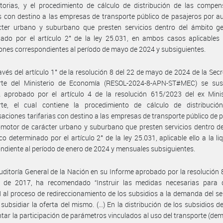
torias, y el procedimiento de cálculo de distribución de las compen
as con destino a las empresas de transporte público de pasajeros por 
cter urbano y suburbano que presten servicios dentro del ámbito ge
ado por el artículo 2° de la ley 25.031, en ambos casos aplicables 
iones correspondientes al período de mayo de 2024 y subsiguientes.
avés del artículo 1° de la resolución 8 del 22 de mayo de 2024 de la Secr
rte del Ministerio de Economía (RESOL-2024-8-APN-ST#MEC) se sust
 aprobado por el artículo 4 de la resolución 615/2023 del ex Minis
rte, el cual contiene la procedimiento de cálculo de distribució
ciones tarifarias con destino a las empresas de transporte público de 
motor de carácter urbano y suburbano que presten servicios dentro d
co determinado por el artículo 2° de la ley 25.031, aplicable ello a la li
ndiente al período de enero de 2024 y mensuales subsiguientes.
uditoría General de la Nación en su Informe aprobado por la resolución 
o de 2017, ha recomendado “Instruir las medidas necesarias para 
d al proceso de redireccionamiento de los subsidios a la demanda del ser
 subsidiar la oferta del mismo. (…) En la distribución de los subsidios d
tar la participación de parámetros vinculados al uso del transporte (dem