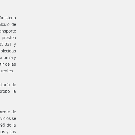
inisterio
lculo de
ransporte
 presten
25.031, y
ablecidas
conomía y
ir de las
uientes.
etaría de
probó la
miento de
vicios se
995 de la
cos y sus