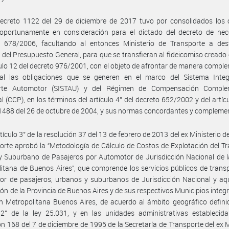
ecreto 1122 del 29 de diciembre de 2017 tuvo por consolidados los o
 oportunamente en consideración para el dictado del decreto de nec
a 678/2006, facultando al entonces Ministerio de Transporte a dest
 del Presupuesto General, para que se transfieran al fideicomiso creado 
culo 12 del decreto 976/2001, con el objeto de afrontar de manera compl
ral las obligaciones que se generen en el marco del Sistema Inte
rte Automotor (SISTAU) y del Régimen de Compensación Comple
al (CCP), en los términos del artículo 4° del decreto 652/2002 y del artícu
1488 del 26 de octubre de 2004, y sus normas concordantes y complemen
tículo 3° de la resolución 37 del 13 de febrero de 2013 del ex Ministerio de
orte aprobó la “Metodología de Cálculo de Costos de Explotación del T
 Suburbano de Pasajeros por Automotor de Jurisdicción Nacional de l
itana de Buenos Aires”, que comprende los servicios públicos de trans
r de pasajeros, urbanos y suburbanos de Jurisdicción Nacional y aqu
ción de la Provincia de Buenos Aires y de sus respectivos Municipios integ
n Metropolitana Buenos Aires, de acuerdo al ámbito geográfico defini
 2° de la ley 25.031, y en las unidades administrativas establecida
ón 168 del 7 de diciembre de 1995 de la Secretaría de Transporte del ex M