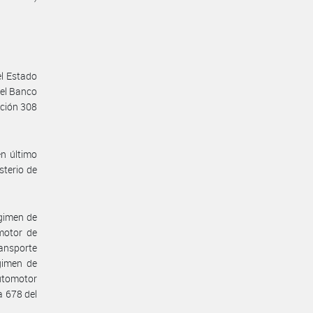
el Estado
 el Banco
ución 308
n último
sterio de
égimen de
motor de
ansporte
gimen de
utomotor
a 678 del