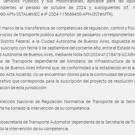
 Servicios Públicos y sus modificatorias, aplicable para las liqui
ondientes al período de octubre de 2024 y subsiguientes (cf., 
90-APN-SSTAU#MEC e IF-2024-115649450-APN-DST#MTR).
l marco de la transferencia de competencias de regulación, control y fisc
ervicios de transporte público automotor de pasajeros correspondientes
o Distrito Federal, a la Ciudad Autónoma de Buenos Aires, dispuesta e
suscripto con fecha 3 de septiembre del corriente año, entre el Estado N
ad Autónoma de Buenos Aires, mediante Nota NO-2024-41218419-GCABA
ía de Transporte dependiente del Ministerio de Infraestructura de l
 de Buenos Aires informó que, de conformidad a la establecido en el ar
rido Acta Acuerdo, no se encuentran óbices para la continuidad del proc
rativo que corresponda para la suscripción del proyecto de resolución
ación de esta jurisdicción.
irección Nacional de Regulación Normativa de Transporte de la Secre
te ha tomado la intervención de su competencia.
ubsecretaría de Transporte Automotor dependiente de la Secretaría de T
o la intervención de su competencia.