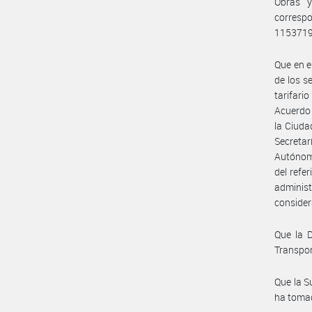
Obras y
corresp
1153719
Que en e
de los s
tarifari
Acuerdo 
la Ciud
Secretar
Autónoma
del refe
administ
consider
Que la D
Transpor
Que la S
ha tomad