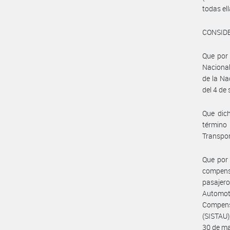
todas el
CONSID
Que por 
Nacional
de la Na
del 4 de
Que dich
término 
Transpor
Que por 
compensa
pasajer
Automot
Compens
(SISTAU)
30 de m