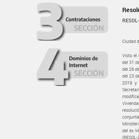
Resol
RESOL
Ciudad 
Visto el
del 31 d
del 26 d
del 23 d
2019 y 
Secretar
modifica
Vivienda
resoluci
conjunt
Minister
del ex 
(RESOL-