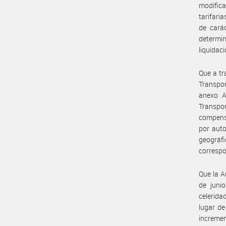
modifica
tarifari
de cará
determin
liquidac
Que a tr
Transpo
anexo A
Transpo
compensa
por auto
geográfi
correspo
Que la A
de juni
celerida
lugar de
incremen