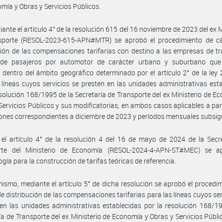
mía y Obras y Servicios Públicos.
ante el artículo 4° de la resolución 615 del 16 noviembre de 2023 del ex M
sporte (RESOL-2023-615-APN#MTR) se aprobó el procedimiento de cá
ción de las compensaciones tarifarias con destino a las empresas de t
 de pasajeros por automotor de carácter urbano y suburbano que
s dentro del ámbito geográfico determinado por el artículo 2° de la ley 
 líneas cuyos servicios se presten en las unidades administrativas est
esolución 168/1995 de la Secretaría de Transporte del ex Ministerio de E
Servicios Públicos y sus modificatorias, en ambos casos aplicables a part
iones correspondientes a diciembre de 2023 y períodos mensuales subsig
el artículo 4° de la resolución 4 del 16 de mayo de 2024 de la Secr
rte del Ministerio de Economía (RESOL-2024-4-APN-ST#MEC) se a
gía para la construcción de tarifas teóricas de referencia.
ismo, mediante el artículo 5° de dicha resolución se aprobó el procedi
de distribución de las compensaciones tarifarias para las líneas cuyos ser
en las unidades administrativas establecidas por la resolución 168/1
ía de Transporte del ex Ministerio de Economía y Obras y Servicios Públi