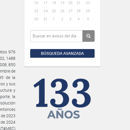
16
17
18
19
20
21
22
23
24
25
26
27
28
29
30
31
1
2
3
4
5
etos 976
BÚSQUEDA AVANZADA
002, 1488
2008, 850
iembre de
95 de la
cos y sus
ructura y
porte, la
esolución
entonces
e de 2023
 de 2024
-ST#MEC)