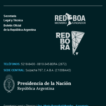
Secretaría
Legal y Técnica
Boletín Oficial
de la República Argentina
TELÉFONOS:
5218-8400 - 0810-345-BORA (2672)
SEDE CENTRAL:
Suipacha 767, C.A.B.A. (C1008AAO)
Secretaría Legal y Técnica |
Dra. María Ibarzabal Murphy - Secretaria