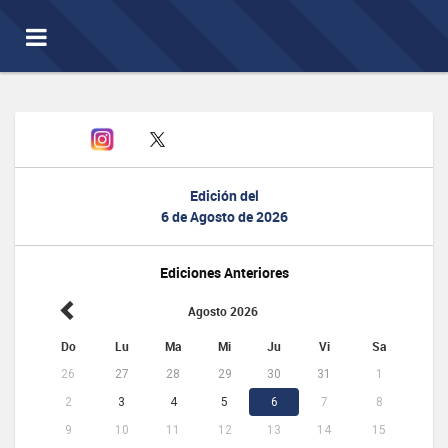
Toggle
navigation
Edición del
6 de Agosto de 2026
Ediciones Anteriores
Agosto 2026
Do
Lu
Ma
Mi
Ju
Vi
Sa
26
27
28
29
30
31
1
2
3
4
5
6
7
8
9
10
11
12
13
14
15