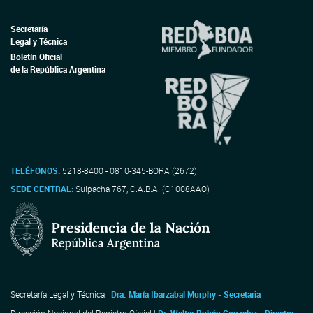
Secretaría
Legal y Técnica
Boletín Oficial
de la República Argentina
TELÉFONOS:
5218-8400 - 0810-345-BORA (2672)
SEDE CENTRAL:
Suipacha 767, C.A.B.A. (C1008AAO)
Secretaría Legal y Técnica |
Dra. María Ibarzabal Murphy - Secretaria
Dirección Nacional del Registro Oficial |
Dr. Walter Rubén Gonzalez - Director