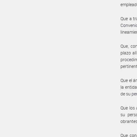
empleado
Que a tr
Conveni
lineamie
Que, con
plazo al
procedim
pertinen
Que el á
la entid
de su pe
Que los 
su pers
obrantes
Que con 