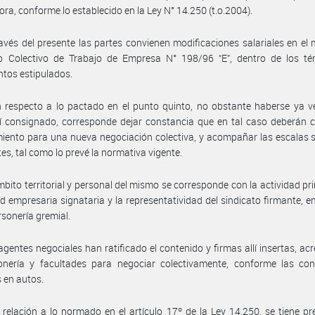
ra, conforme lo establecido en la Ley N° 14.250 (t.o.2004).
avés del presente las partes convienen modificaciones salariales en el
o Colectivo de Trabajo de Empresa N° 198/96 “E”, dentro de los té
ntos estipulados.
 respecto a lo pactado en el punto quinto, no obstante haberse ya v
lí consignado, corresponde dejar constancia que en tal caso deberán c
iento para una nueva negociación colectiva, y acompañar las escalas s
tes, tal como lo prevé la normativa vigente.
mbito territorial y personal del mismo se corresponde con la actividad pri
ad empresaria signataria y la representatividad del sindicato firmante, 
rsonería gremial.
agentes negociales han ratificado el contenido y firmas allí insertas, ac
onería y facultades para negociar colectivamente, conforme las con
 en autos.
relación a lo normado en el artículo 17º de la Ley 14.250, se tiene pr