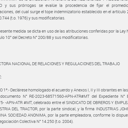
 y sus prórrogas se evalúe la procedencia de fijar el promedi
ciones, del cual surge el tope indemnizatorio establecido en el artículo 
0.744 (t.o. 1976) y sus modificatorias.
resente medida se dicta en uso de las atribuciones conferidas por la Ley
ículo 10° del Decreto N° 200/88 y sus modificatorias.
CTORA NACIONAL DE RELACIONES Y REGULACIONES DEL TRABAJO
:
 1º.- Declárese homologado el acuerdo y Anexos I, II y III obrantes en la
 documento N° RE-2023-68571560-APN-ATR#MT del Expediente N° 
5- -APN-ATR #MT, celebrado entre el SINDICATO DE OBREROS Y EMPL
STRIA DEL TRACTOR, por la parte sindical, y la firma INDUSTRIAS JO
NA SOCIEDAD ANONIMA, por la parte empleadora, conforme lo dispues
egociación Colectiva N° 14.250 (t.o. 2004).