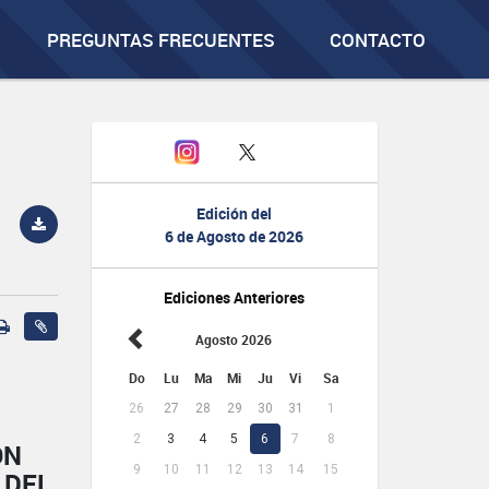
PREGUNTAS FRECUENTES
CONTACTO
Edición del
6 de Agosto de 2026
Ediciones Anteriores
Agosto 2026
Do
Lu
Ma
Mi
Ju
Vi
Sa
26
27
28
29
30
31
1
2
3
4
5
6
7
8
ÓN
9
10
11
12
13
14
15
 DEL