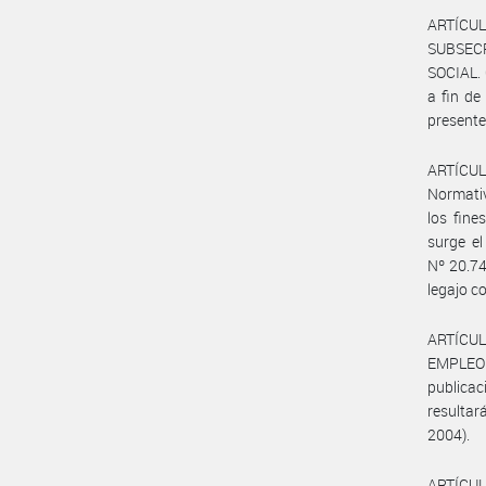
ARTÍCUL
SUBSEC
SOCIAL. 
a fin de
presente
ARTÍCULO
Normativ
los fine
surge el
Nº 20.74
legajo c
ARTÍCUL
EMPLEO
publicac
resultará
2004).
ARTÍCUL