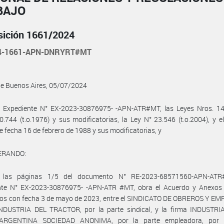
BAJO
sición 1661/2024
24-1661-APN-DNRYRT#MT
de Buenos Aires, 05/07/2024
l Expediente N° EX-2023-30876975- -APN-ATR#MT, las Leyes Nros. 14.
0.744 (t.o.1976) y sus modificatorias, la Ley N° 23.546 (t.o.2004), y e
e fecha 16 de febrero de 1988 y sus modificatorias, y
ERANDO:
 las páginas 1/5 del documento N° RE-2023-68571560-APN-ATR
nte N° EX-2023-30876975- -APN-ATR #MT, obra el Acuerdo y Anexos I, 
dos con fecha 3 de mayo de 2023, entre el SINDICATO DE OBREROS Y E
NDUSTRIA DEL TRACTOR, por la parte sindical, y la firma INDUSTR
ARGENTINA SOCIEDAD ANONIMA, por la parte empleadora, por l