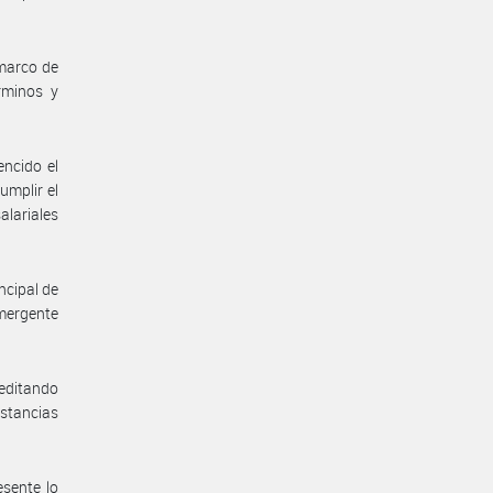
 marco de
rminos y
encido el
umplir el
alariales
ncipal de
emergente
reditando
stancias
esente lo