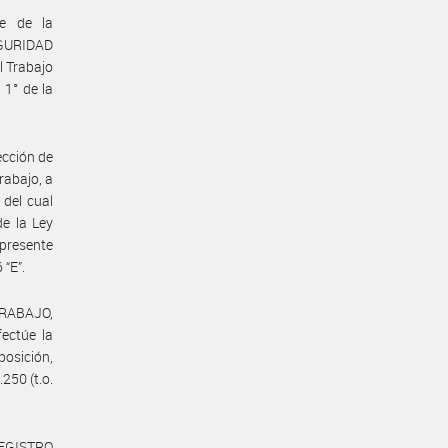
te de la
GURIDAD
l Trabajo
 1° de la
ección de
rabajo, a
 del cual
de la Ley
 presente
 “E”.
TRABAJO,
ctúe la
posición,
.250 (t.o.
REGISTRO