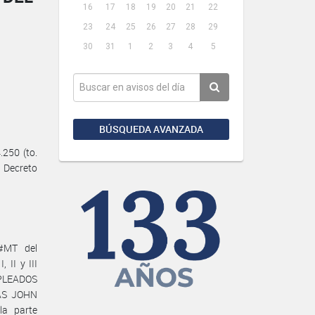
16
17
18
19
20
21
22
23
24
25
26
27
28
29
30
31
1
2
3
4
5
BÚSQUEDA AVANZADA
250 (to.
l Decreto
#MT del
II y III
MPLEADOS
IAS JOHN
a parte