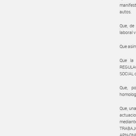
manifes
autos.
Que, de 
laboral v
Que asim
Que la
REGULA
SOCIAL d
Que, po
homolog
Que, una
actuacio
median
TRABAJO
APN-DN