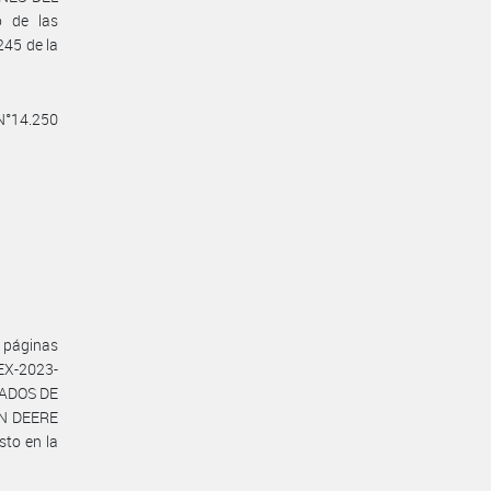
o de las
245 de la
 N°14.250
s páginas
EX-2023-
EADOS DE
HN DEERE
to en la