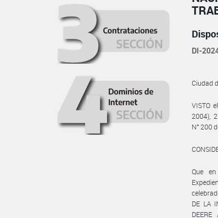
TRA
Dispo
DI-20
Ciudad 
VISTO e
2004), 2
N° 200 d
CONSID
Que en
Expedie
celebra
DE LA I
DEERE 