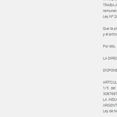
TRABAJO
remunera
Ley Nº 2
Que la p
y el art
Por ello,
LA DIRE
DISPONE
ARTÍCULO
1/5 del
3087697
LA INDU
ARGENTI
Ley de N