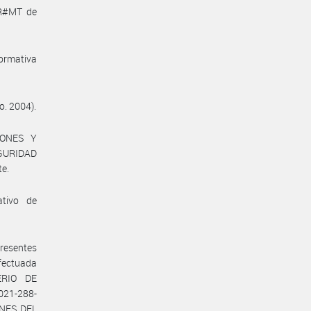
TR#MT de
normativa
o. 2004).
IONES Y
GURIDAD
te.
ativo de
presentes
efectuada
ERIO DE
021-288-
NES DEL