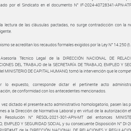
tado por el Sindicato en el documento N° IF-2024-40728341-APN-A
la lectura de las cláusulas pactadas, no surge contradicción con la 
igente.
ismo se acreditan los recaudos formales exigidos por la Ley N° 14.250 (t.
 Asesoría Técnico Legal de la DIRECCIÓN NACIONAL DE RELAC
CIONES DEL TRABAJO de la SECRETARÍA DE TRABAJO, EMPLEO Y SE
el MINISTERIO DE CAPITAL HUMANO, tomó la intervención que le compe
r lo expuesto, corresponde dictar el pertinente acto administr
ación, de conformidad con los antecedentes mencionados.
 vez dictado el presente acto administrativo homologatorio, pasen las 
nes a la Dirección de Normativa Laboral y en virtud de la autorización 
te Resolución N° RESOL-2021-301-APN-MT del entonces MINIST
, EMPLEO Y SEGURIDAD SOCIAL y su consecuente Disposición N° DI-2
RYRT#MT de la DIRECCIÓN NACIONAL DE RELACIONES Y REGULACIO