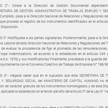
O 2°.- Gírese a la Dirección de Gestión Documental dependien
RETARÍA DE GESTIÓN ADMINISTRATIVA DE TRABAJO, EMPLEO Y SE
Cumplido, pase a la Dirección Nacional de Relaciones y Regulaciones de
 que proceda al registro de los instrumentos identificados en el artículo
 Disposición.
 3°.-Notifíquese a las partes signatarias. Posteriormente, pase a la Dir
a Laboral de esta Dirección Nacional de Relaciones y Regulaciones del T
s de evaluar la procedencia de fijar el promedio de las remuneraciones,
 tope indemnizatorio, de acuerdo a lo establecido en el artículo 245 
4 (t.o. 1976) y sus modificatorias Finalmente, procédase a la guarda del
onjuntamente con el Convenio Colectivo de Trabajo de Empresa N° 198/96
O 4°.- Hágase saber que en el supuesto que esta SECRETARÍA DE 
 Y SEGURIDAD SOCIAL del MINISTERIO DE CAPITAL HUMANO no efe
ión de carácter gratuita de los instrumentos homologados y de esta Dis
 aplicable lo establecido en el tercer párrafo del artículo 5° de la Ley N° 14
O 5°.- Comuníquese, publíquese, dése a la DIRECCIÓN NACIONAL DEL 