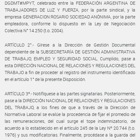
DGDMT#MPYT, celebrado entre la FEDERACIÓN ARGENTINA DE
TRABAJADORES DE LUZ Y FUERZA, por la parte sindical, y la
empresa GENERACION ROSARIO SOCIEDAD ANÓNIMA, por la parte
empleadora, conforme lo dispuesto en la Ley de Negociación
Colectiva N° 14.250 (t.o. 2004).
ARTÍCULO 2°.- Gírese a la Dirección de Gestión Documental
dependiente de la SUBSECRETARÍA DE GESTIÓN ADMINISTRATIVA
DE TRABAJO, EMPLEO Y SEGURIDAD SOCIAL. Cumplido, pase a
esta DIRECCIÓN NACIONAL DE RELACIONES Y REGULACIONES DEL
TRABAJO a fin de proceder al registro del instrumento identificado
en el artículo 1° de la presente Disposición.
ARTÍCULO 3º.- Notifíquese a las partes signatarias. Posteriormente,
pase a la DIRECCIÓN NACIONAL DE RELACIONES Y REGULACIONES
DEL TRABAJO, a los fines de que a través de la Dirección de
Normativa Laboral se evalúe la procedencia de fijar el promedio de
las remuneraciones, del cual surge el tope indemnizatorio, de
acuerdo a lo establecido en el artículo 245 de la Ley Nº 20.744 (t.o.
1976) y sus modificatorias. Finalmente, procédase a la guarda del