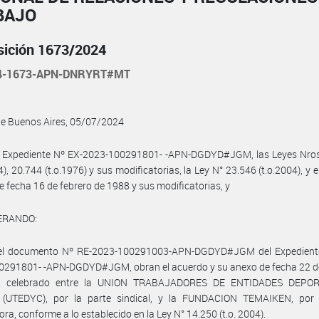
BAJO
sición 1673/2024
24-1673-APN-DNRYRT#MT
de Buenos Aires, 05/07/2024
l Expediente Nº EX-2023-100291801- -APN-DGDYD#JGM, las Leyes Nros
4), 20.744 (t.o.1976) y sus modificatorias, la Ley N° 23.546 (t.o.2004), y 
e fecha 16 de febrero de 1988 y sus modificatorias, y
ERANDO:
el documento Nº RE-2023-100291003-APN-DGDYD#JGM del Expedient
0291801- -APN-DGDYD#JGM, obran el acuerdo y su anexo de fecha 22 d
3 celebrado entre la UNION TRABAJADORES DE ENTIDADES DEPOR
 (UTEDYC), por la parte sindical, y la FUNDACION TEMAIKEN, por 
ra, conforme a lo establecido en la Ley N° 14.250 (t.o. 2004).