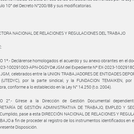
ículo 10° del Decreto N°200/88 y sus modificatorias.
CTORA NACIONAL DE RELACIONES Y REGULACIONES DEL TRABAJO
:
 1º.- Declárense homologados el acuerdo y su anexo obrantes en el d
023-100291003-APN-DGDYD#JGM del Expediente Nº EX-2023-10029180
GM, celebrados entre la UNION TRABAJADORES DE ENTIDADES DEPO
 (UTEDYC), por la parte sindical, y la FUNDACION TEMAIKEN, por 
ra, conforme a lo establecido en la Ley N° 14.250 (t.o. 2004).
O 2°.- Gírese a la Dirección de Gestión Documental dependien
RETARÍA DE GESTIÓN ADMINISTRATIVA DE TRABAJO, EMPLEO Y SE
 Cumplido, pase a esta DIRECCIÓN NACIONAL DE RELACIONES Y REGU
AJO a fin de proceder al registro de los instrumentos identificados en el
 presente Disposición.