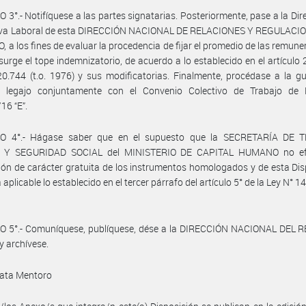
 3°.- Notifíquese a las partes signatarias. Posteriormente, pase a la Dir
va Laboral de esta DIRECCIÓN NACIONAL DE RELACIONES Y REGULACI
 a los fines de evaluar la procedencia de fijar el promedio de las remune
 surge el tope indemnizatorio, de acuerdo a lo establecido en el artículo 
0.744 (t.o. 1976) y sus modificatorias. Finalmente, procédase a la g
e legajo conjuntamente con el Convenio Colectivo de Trabajo de
16 “E”.
O 4°.- Hágase saber que en el supuesto que la SECRETARÍA DE 
 Y SEGURIDAD SOCIAL del MINISTERIO DE CAPITAL HUMANO no efe
ión de carácter gratuita de los instrumentos homologados y de esta Dis
 aplicable lo establecido en el tercer párrafo del artículo 5° de la Ley N° 14
O 5°.- Comuníquese, publíquese, dése a la DIRECCIÓN NACIONAL DEL 
y archívese.
ata Mentoro