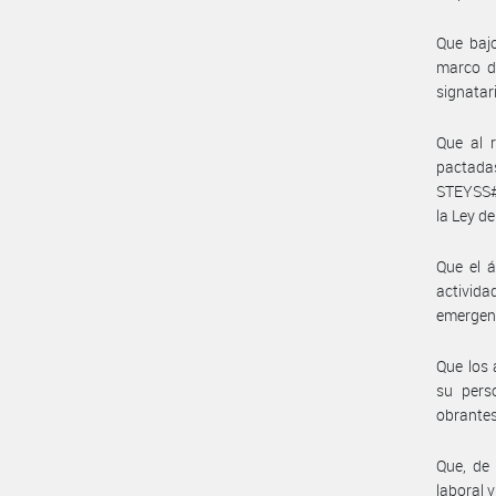
Que bajo
marco de
signatari
Que al 
pactada
STEYSS#M
la Ley d
Que el á
activida
emergent
Que los 
su pers
obrantes
Que, de 
laboral v