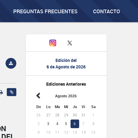
PREGUNTAS FRECUENTES
CONTACTO
Edición del
6 de Agosto de 2026
Ediciones Anteriores
Agosto 2026
Do
Lu
Ma
Mi
Ju
Vi
Sa
26
27
28
29
30
31
1
2
3
4
5
6
7
8
ÓN
9
10
11
12
13
14
15
 DEL