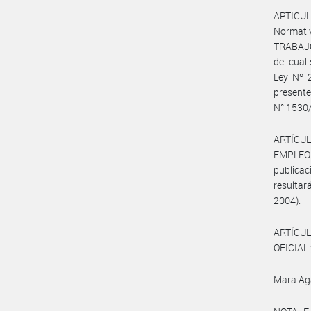
ARTICULO
Normati
TRABAJO,
del cual
Ley Nº 2
present
N° 1530/
ARTÍCUL
EMPLEO
publicac
resultará
2004).
ARTÍCUL
OFICIAL 
Mara Ag