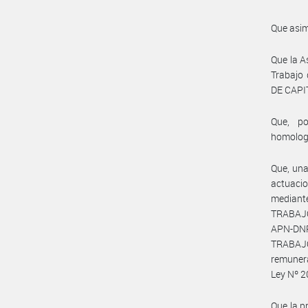
Que asim
Que la A
Trabajo
DE CAPIT
Que, po
homolog
Que, una
actuacio
median
TRABAJO
APN-DN
TRABAJO
remunera
Ley Nº 2
Que la p