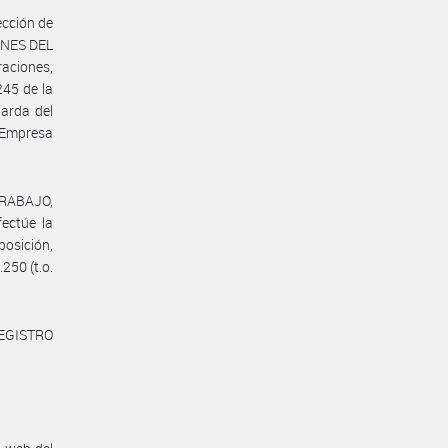
ección de
ONES DEL
raciones,
245 de la
uarda del
 Empresa
TRABAJO,
ctúe la
posición,
.250 (t.o.
REGISTRO