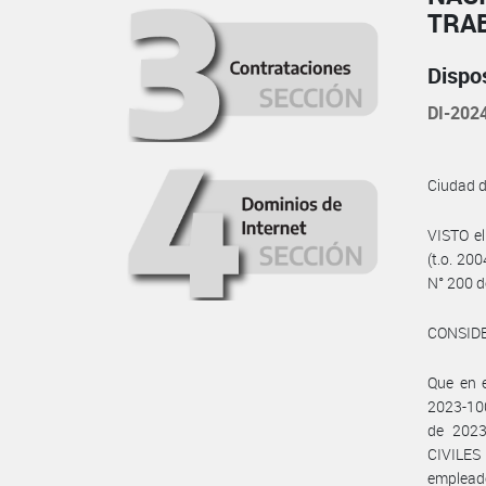
TRA
Dispo
DI-20
Ciudad 
VISTO e
(t.o. 200
N° 200 d
CONSID
Que en 
2023-10
de 202
CIVILES
empleado