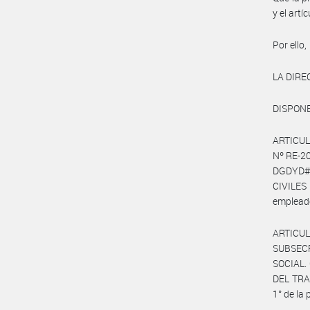
y el art
Por ello,
LA DIRE
DISPONE
ARTICULO
Nº RE-2
DGDYD#J
CIVILES
empleado
ARTICUL
SUBSEC
SOCIAL.
DEL TRAB
1° de la