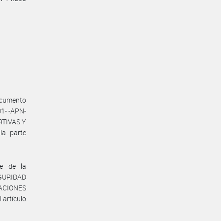
ocumento
1- -APN-
RTIVAS Y
la parte
te de la
GURIDAD
LACIONES
 artículo