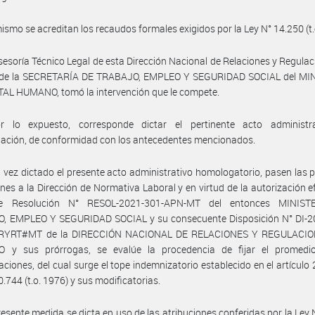
ismo se acreditan los recaudos formales exigidos por la Ley N° 14.250 (t.
sesoría Técnico Legal de esta Dirección Nacional de Relaciones y Regulac
 de la SECRETARÍA DE TRABAJO, EMPLEO Y SEGURIDAD SOCIAL del MI
AL HUMANO, tomó la intervención que le compete.
r lo expuesto, corresponde dictar el pertinente acto administr
ación, de conformidad con los antecedentes mencionados.
 vez dictado el presente acto administrativo homologatorio, pasen las 
nes a la Dirección de Normativa Laboral y en virtud de la autorización 
te Resolución N° RESOL-2021-301-APN-MT del entonces MINIST
, EMPLEO Y SEGURIDAD SOCIAL y su consecuente Disposición N° DI-2
RYRT#MT de la DIRECCIÓN NACIONAL DE RELACIONES Y REGULACIO
 y sus prórrogas, se evalúe la procedencia de fijar el promedi
ciones, del cual surge el tope indemnizatorio establecido en el artículo 
0.744 (t.o. 1976) y sus modificatorias.
resente medida se dicta en uso de las atribuciones conferidas por la Ley