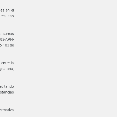
es en el
 resultan
as sumas
-92-APN-
lo 103 de
 entre la
gnataria,
reditando
stancias
normativa