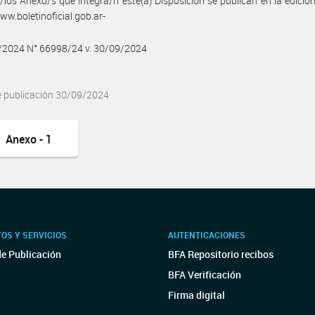
/los Anexo/s que integra/n este(a) Disposición se publican en la edició
w.boletinoficial.gob.ar-
9/2024 N° 66998/24 v. 30/09/2024
e publicación 30/09/2024
Anexo - 1
OS Y SERVICIOS
AUTENTICACIONES
de Publicación
BFA Repositorio recibos
BFA Verificación
Firma digital