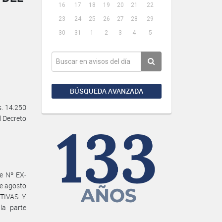
16
17
18
19
20
21
22
23
24
25
26
27
28
29
30
31
1
2
3
4
5
BÚSQUEDA AVANZADA
. 14.250
el Decreto
e Nº EX-
e agosto
TIVAS Y
la parte