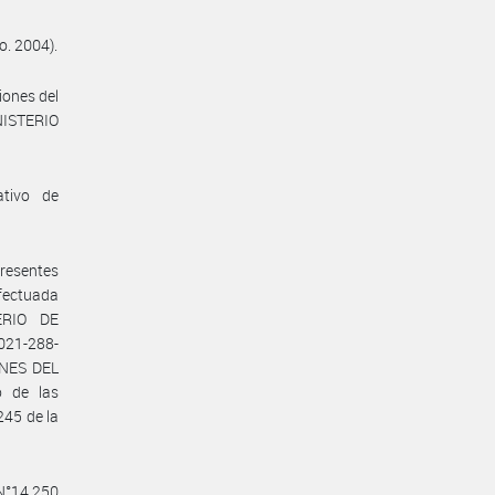
o. 2004).
iones del
NISTERIO
ativo de
presentes
efectuada
ERIO DE
021-288-
NES DEL
o de las
245 de la
 N°14.250