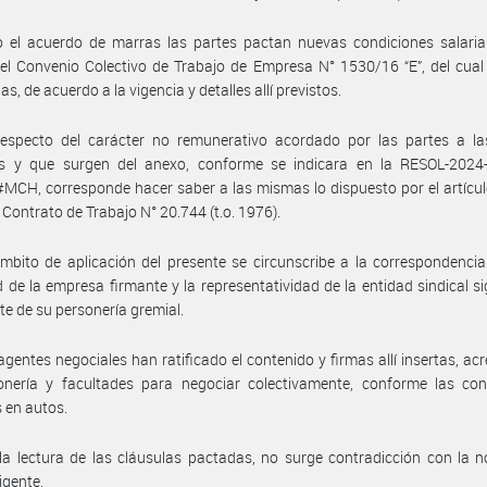
 el acuerdo de marras las partes pactan nuevas condiciones salarial
l Convenio Colectivo de Trabajo de Empresa N° 1530/16 “E”, del cual
as, de acuerdo a la vigencia y detalles allí previstos.
respecto del carácter no remunerativo acordado por las partes a l
s y que surgen del anexo, conforme se indicara en la RESOL-2024
CH, corresponde hacer saber a las mismas lo dispuesto por el artícu
e Contrato de Trabajo N° 20.744 (t.o. 1976).
mbito de aplicación del presente se circunscribe a la correspondencia
d de la empresa firmante y la representatividad de la entidad sindical si
e de su personería gremial.
agentes negociales han ratificado el contenido y firmas allí insertas, ac
onería y facultades para negociar colectivamente, conforme las con
 en autos.
la lectura de las cláusulas pactadas, no surge contradicción con la 
igente.