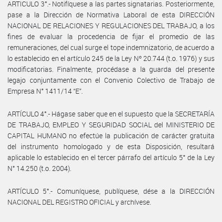
ARTICULO 3°.- Notifíquese a las partes signatarias. Posteriormente,
pase a la Dirección de Normativa Laboral de esta DIRECCIÓN
NACIONAL DE RELACIONES Y REGULACIONES DEL TRABAJO, a los
fines de evaluar la procedencia de fijar el promedio de las
remuneraciones, del cual surge el tope indemnizatorio, de acuerdo a
lo establecido en el artículo 245 de la Ley Nº 20.744 (t.o. 1976) y sus
modificatorias. Finalmente, procédase a la guarda del presente
legajo conjuntamente con el Convenio Colectivo de Trabajo de
Empresa N° 1411/14 “E”.
ARTÍCULO 4°.- Hágase saber que en el supuesto que la SECRETARÍA
DE TRABAJO, EMPLEO Y SEGURIDAD SOCIAL del MINISTERIO DE
CAPITAL HUMANO no efectúe la publicación de carácter gratuita
del instrumento homologado y de esta Disposición, resultará
aplicable lo establecido en el tercer párrafo del artículo 5° de la Ley
N° 14.250 (t.o. 2004).
ARTÍCULO 5°.- Comuníquese, publíquese, dése a la DIRECCIÓN
NACIONAL DEL REGISTRO OFICIAL y archívese.