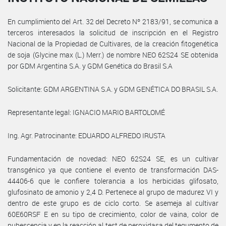
En cumplimiento del Art. 32 del Decreto Nº 2183/91, se comunica a
terceros interesados la solicitud de inscripción en el Registro
Nacional de la Propiedad de Cultivares, de la creación fitogenética
de soja (Glycine max (L.) Merr.) de nombre NEO 62S24 SE obtenida
por GDM Argentina S.A. y GDM Genética do Brasil S.A
Solicitante: GDM ARGENTINA S.A. y GDM GENÉTICA DO BRASIL S.A.
Representante legal: IGNACIO MARIO BARTOLOMÉ
Ing. Agr. Patrocinante: EDUARDO ALFREDO IRUSTA
Fundamentación de novedad: NEO 62S24 SE, es un cultivar
transgénico ya que contiene el evento de transformación DAS-
44406-6 que le confiere tolerancia a los herbicidas glifosato,
glufosinato de amonio y 2,4 D. Pertenece al grupo de madurez VI y
dentro de este grupo es de ciclo corto. Se asemeja al cultivar
60E60RSF E en su tipo de crecimiento, color de vaina, color de
pubescencia y en la reacción al test de peroxidasa del tegumento de