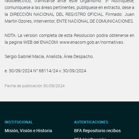
radioeléctrico, tramitarse ante este Organismo. 3- Notifíquese,
comuníquese a las áreas pertinentes, publíquese en extracto, dese a
la DIRECCIÓN NACIONAL DEL REGISTRO OFICIAL. Firmado: Juan
Martin Ozores, Interventor, ENTE NACIONAL DE COMUNICACIONES.
NOTA: La version completa de esta Resolucion podra obtenerse en
la pagina WEB del ENACOM: www.enacom.gob.ar/normativas.
Sergio Gabriel Macia, Analista, Área Despacho.
e. 30/09/2024 N° 68114/24 v. 30/09/2024
Fecha de publicación 30/09/2024
INSTITUCIONAL
AUTENTICACIONES
Misión, Visión e Historia
BFA Repositorio recibos