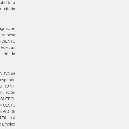
obertura
a citada
ignación
a Vanesa
de CIENTO
s Fuerzas
e de la
ATIVA de
responde
(D.N.I.
rmulación
CONTROL
UPUESTO
TERIO DE
 Título X
de Empleo