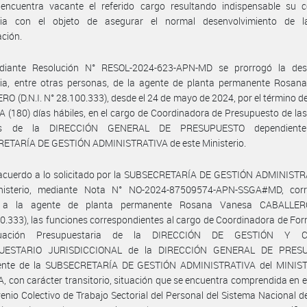
encuentra vacante el referido cargo resultando indispensable su c
oria con el objeto de asegurar el normal desenvolvimiento de l
ción.
iante Resolución N° RESOL-2024-623-APN-MD se prorrogó la des
oria, entre otras personas, de la agente de planta permanente Rosan
O (D.N.I. N° 28.100.333), desde el 24 de mayo de 2024, por el término 
(180) días hábiles, en el cargo de Coordinadora de Presupuesto de la
s de la DIRECCIÓN GENERAL DE PRESUPUESTO dependient
ETARÍA DE GESTIÓN ADMINISTRATIVA de este Ministerio.
 acuerdo a lo solicitado por la SUBSECRETARÍA DE GESTIÓN ADMINISTR
nisterio, mediante Nota N° NO-2024-87509574-APN-SSGA#MD, cor
r a la agente de planta permanente Rosana Vanesa CABALLERO 
0.333), las funciones correspondientes al cargo de Coordinadora de Fo
uación Presupuestaria de la DIRECCIÓN DE GESTIÓN Y 
UESTARIO JURISDICCIONAL de la DIRECCIÓN GENERAL DE PRES
ente de la SUBSECRETARÍA DE GESTIÓN ADMINISTRATIVA del MINIS
 con carácter transitorio, situación que se encuentra comprendida en el
enio Colectivo de Trabajo Sectorial del Personal del Sistema Nacional 