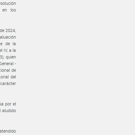
solución
 en los
 de 2024,
aluación
e de la
IV, a la
), quien
General -
cional de
rial del
 carácter
úa por el
l aludido
 atendido