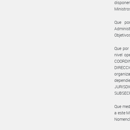
disponer
Ministro
Que por
Administ
Objetivo
Que por 
nivel op
COORDI
DIRECC
organiz
depend
JURISD
SUBSECR
Que medi
a este M
Nomencla