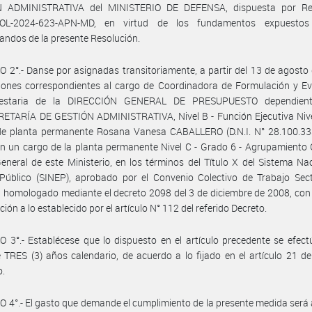
 ADMINISTRATIVA del MINISTERIO DE DEFENSA, dispuesta por Re
OL-2024-623-APN-MD, en virtud de los fundamentos expuestos
andos de la presente Resolución.
 2°.- Danse por asignadas transitoriamente, a partir del 13 de agosto
iones correspondientes al cargo de Coordinadora de Formulación y Ev
uestaria de la DIRECCIÓN GENERAL DE PRESUPUESTO dependient
TARÍA DE GESTIÓN ADMINISTRATIVA, Nivel B - Función Ejecutiva Nivel 
de planta permanente Rosana Vanesa CABALLERO (D.N.I. N° 28.100.333
en un cargo de la planta permanente Nivel C - Grado 6 - Agrupamiento 
neral de este Ministerio, en los términos del Título X del Sistema Na
úblico (SINEP), aprobado por el Convenio Colectivo de Trabajo Secto
 homologado mediante el decreto 2098 del 3 de diciembre de 2008, con
ión a lo establecido por el artículo N° 112 del referido Decreto.
 3°.- Establécese que lo dispuesto en el artículo precedente se efect
 TRES (3) años calendario, de acuerdo a lo fijado en el artículo 21 de
o.
 4°.- El gasto que demande el cumplimiento de la presente medida será