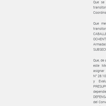
Que se 
transit
Coordina
Que med
transit
CABALLER
OCHENTA 
Armada
SUBSECR
Que, de
este Mi
asigna
N° 28.10
y Eval
PRESUP
dependi
DEFENSA,
del Conv