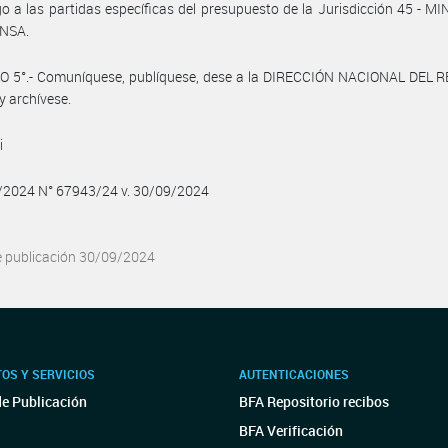
o a las partidas específicas del presupuesto de la Jurisdicción 45 - M
NSA.
O 5°.- Comuníquese, publíquese, dese a la DIRECCIÓN NACIONAL DEL 
y archívese.
i
9/2024 N° 67943/24 v. 30/09/2024
e publicación 30/09/2024
OS Y SERVICIOS
AUTENTICACIONES
de Publicación
BFA Repositorio recibos
BFA Verificación