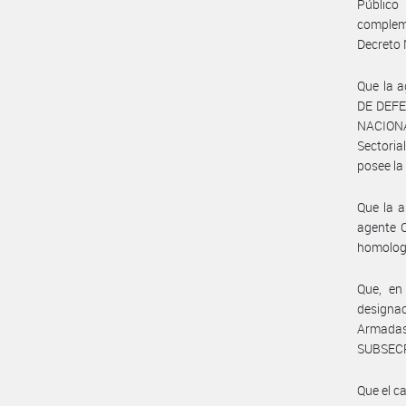
Público
compleme
Decreto 
Que la 
DE DEFE
NACIONA
Sectoria
posee la
Que la a
agente C
homologa
Que, en
designa
Armada
SUBSECR
Que el c