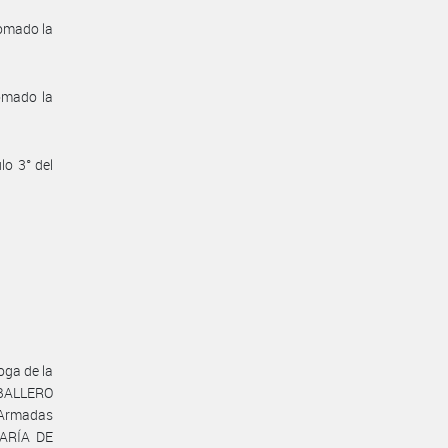
omado la
tomado la
lo 3° del
oga de la
ABALLERO
 Armadas
TARÍA DE