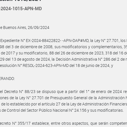
-2024-1015-APN-MD
de Buenos Aires, 26/09/2024
 Expediente N° EX-2024-88422822- -APN-DAP#MD, la Ley N° 27.701, los
98 del 3 de diciembre de 2008, sus modificatorios y complementarios, 3
de 2017 y su modificatorio, 88 del 26 de diciembre de 2023, 318 del 16 de
29 del 13 de agosto de 2024, la Decisión Administrativa N° 286 del 2 de
esolución N° RESOL-2024-623-APN-MD del 18 de junio de 2024, y
ERANDO:
el Decreto N° 88/23 se dispuso que a partir del 1° de enero de 2024 re
iones de la Ley N° 27.701 de Presupuesto General de la Administración 
 de lo establecido por el artículo 27 de la Ley de Administración Financier
 de Control del Sector Público Nacional N° 24.156 y sus modificatorias.
ecreto N° 355/17 establece, entre otros aspectos, que serán compete