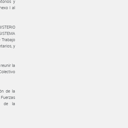
torios y
nexo I al
NISTERIO
 SISTEMA
 Trabajo
tarios, y
reunir la
Colectivo
ón de la
 Fuerzas
O de la