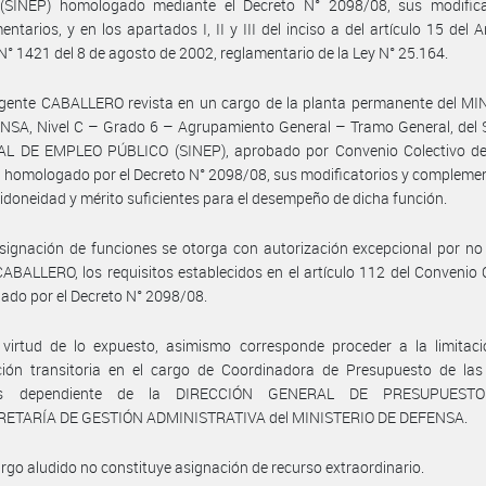
 (SINEP) homologado mediante el Decreto N° 2098/08, sus modifica
ntarios, y en los apartados I, II y III del inciso a del artículo 15 del A
N° 1421 del 8 de agosto de 2002, reglamentario de la Ley N° 25.164.
agente CABALLERO revista en un cargo de la planta permanente del MI
NSA, Nivel C – Grado 6 – Agrupamiento General – Tramo General, del
L DE EMPLEO PÚBLICO (SINEP), aprobado por Convenio Colectivo de
l homologado por el Decreto N° 2098/08, sus modificatorios y complemen
 idoneidad y mérito suficientes para el desempeño de dicha función.
signación de funciones se otorga con autorización excepcional por no 
ABALLERO, los requisitos establecidos en el artículo 112 del Convenio 
do por el Decreto N° 2098/08.
 virtud de lo expuesto, asimismo corresponde proceder a la limitaci
ción transitoria en el cargo de Coordinadora de Presupuesto de las
s dependiente de la DIRECCIÓN GENERAL DE PRESUPUEST
ETARÍA DE GESTIÓN ADMINISTRATIVA del MINISTERIO DE DEFENSA.
argo aludido no constituye asignación de recurso extraordinario.