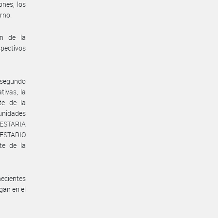
ones, los
erno.
ón de la
pectivos
y segundo
tivas, la
e de la
nidades
UESTARIA
ESTARIO
e de la
necientes
gan en el