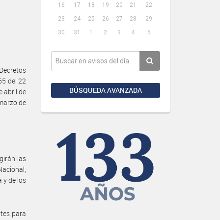
16
17
18
19
20
21
22
23
24
25
26
27
28
29
30
31
1
2
3
4
5
 Decretos
55 del 22
BÚSQUEDA AVANZADA
 abril de
 marzo de
girán las
Nacional,
a y de los
ntes para