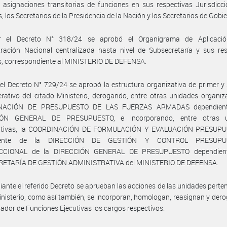
 asignaciones transitorias de funciones en sus respectivas Jurisdicci
s, los Secretarios de la Presidencia de la Nación y los Secretarios de Gobi
 el Decreto N° 318/24 se aprobó el Organigrama de Aplicaci
ración Nacional centralizada hasta nivel de Subsecretaría y sus res
s, correspondiente al MINISTERIO DE DEFENSA.
el Decreto N° 729/24 se aprobó la estructura organizativa de primer 
erativo del citado Ministerio, derogando, entre otras unidades organiza
NACIÓN DE PRESUPUESTO DE LAS FUERZAS ARMADAS dependient
IÓN GENERAL DE PRESUPUESTO, e incorporando, entre otras u
ativas, la COORDINACIÓN DE FORMULACIÓN Y EVALUACIÓN PRESUP
iente de la DIRECCIÓN DE GESTIÓN Y CONTROL PRESUPU
ICCIONAL de la DIRECCIÓN GENERAL DE PRESUPUESTO dependient
ETARÍA DE GESTIÓN ADMINISTRATIVA del MINISTERIO DE DEFENSA.
ante el referido Decreto se aprueban las acciones de las unidades perte
inisterio, como así también, se incorporan, homologan, reasignan y dero
dor de Funciones Ejecutivas los cargos respectivos.