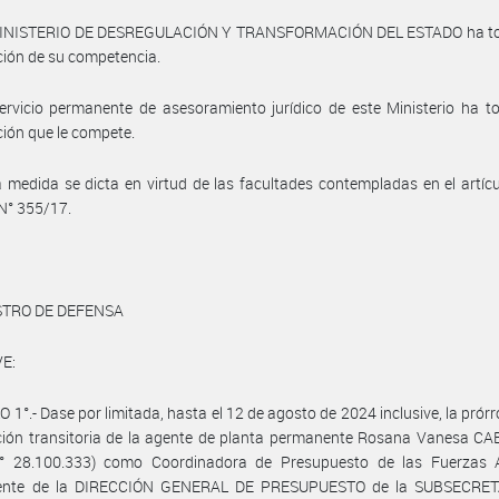
MINISTERIO DE DESREGULACIÓN Y TRANSFORMACIÓN DEL ESTADO ha t
ción de su competencia.
ervicio permanente de asesoramiento jurídico de este Ministerio ha 
ción que le compete.
 medida se dicta en virtud de las facultades contempladas en el artícu
N° 355/17.
STRO DE DEFENSA
E:
 1°.- Dase por limitada, hasta el 12 de agosto de 2024 inclusive, la prórr
ción transitoria de la agente de planta permanente Rosana Vanesa C
 N° 28.100.333) como Coordinadora de Presupuesto de las Fuerzas
ente de la DIRECCIÓN GENERAL DE PRESUPUESTO de la SUBSECRE