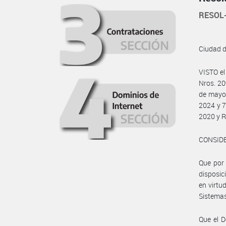
RESOL
Ciudad 
VISTO el
Nros. 20
de mayo 
2024 y 7
2020 y R
CONSID
Que por 
disposic
en virtud
Sistemas
Que el D