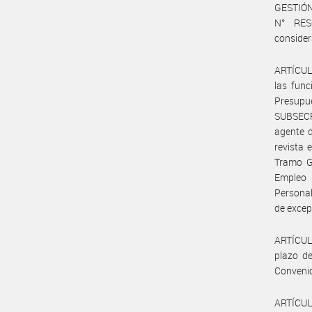
GESTIÓN
N° RES
consider
ARTÍCULO
las func
Presup
SUBSECRE
agente 
revista 
Tramo Ge
Empleo P
Personal
de excepc
ARTÍCULO
plazo de
Conveni
ARTÍCULO