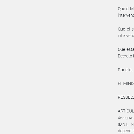
Que el 
interven
Que el s
interven
Que esta
Decreto 
Por ello,
EL MINI
RESUELV
ARTÍCULO
designa
(D.N.I.
dependi