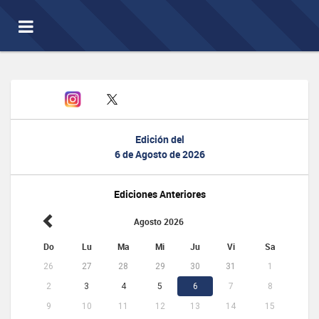
Toggle
navigation
Edición del
6 de Agosto de 2026
Ediciones Anteriores
Agosto 2026
Do
Lu
Ma
Mi
Ju
Vi
Sa
26
27
28
29
30
31
1
2
3
4
5
6
7
8
9
10
11
12
13
14
15