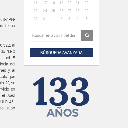
16
17
18
19
20
21
22
23
24
25
26
27
28
29
68-APN-
30
31
1
2
3
4
5
de fecha
6.522, al
ado “LRC
BÚSQUEDA AVANZADA
e Jonh F.
ncia del
nes y al
ículo que
lo 2°, se
rvicio en
 el Juez
ULO 4º.-
ado: Juan