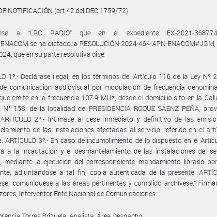
DE NOTIFICACIÓN (art.42 del DEC.1759/72)
quese a “LRC RADIO” que en el expediente EX-2021-368774
NACOM se ha dictado la RESOLUCIÓN-2024-464-APN-ENACOM#JGM, 
24, que en su parte resolutiva dice:
O 1º.- Declárase ilegal, en los términos del Artículo 116 de la Ley Nº 2
o de comunicación audiovisual por modulación de frecuencia denomin
que emite en la frecuencia 107.9 MHz, desde el domicilio sito en la Call
 N° 158, de la localidad de PRESIDENCIA ROQUE SAENZ PEÑA, provi
ARTÍCULO 2º.- Intímase al cese inmediato y definitivo de las emisio
lamiento de las instalaciones afectadas al servicio referido en el art
. ARTÍCULO 3º.- En caso de incumplimiento de lo dispuesto en el Artícu
á a la incautación y el desmantelamiento de las instalaciones del se
, mediante la ejecución del correspondiente mandamiento librado por
te, adjuntándose a tal fin, copia autenticada de la presente. ARTÍC
ese, comuníquese a las áreas pertinentes y cumplido archívese.” Firm
zores, Interventor Ente Nacional de Comunicaciones.
orencia Torres Brizuela, Analista, Área Despacho.