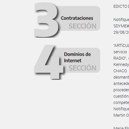
EDICTO 
Notifí
SDYME#E
29/08/20
“ARTÍCUL
servici
RADIO”, 
Kennedy
CHACO. 
desmante
antecede
proceder
cuestión
competen
Notifíqu
Martin O
Maria Fl