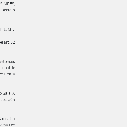
S AIRES,
l Decreto
-APN#MT.
l art. 62
 entonces
ional de
PYT para
o Sala IX
apelación
3 recaída
stema Lex