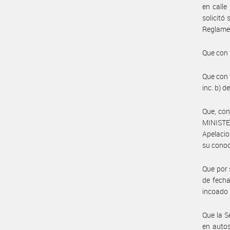
en calle
solicitó
Reglame
Que con 
Que con 
inc. b) 
Que, con
MINISTE
Apelaci
su conoc
Que por 
de fecha
incoado 
Que la S
en autos