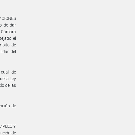
IACIONES
o de dar
la Cámara
ejado el
ámbito de
lidad del
 cual, de
de la Ley
io de las
nción de
 EMPLEO Y
nción de