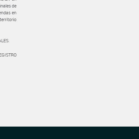
inales de
endas en
erritorio
ALES.
REGISTRO