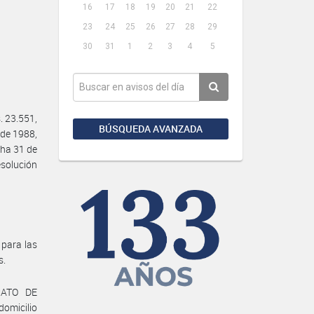
16
17
18
19
20
21
22
23
24
25
26
27
28
29
30
31
1
2
3
4
5
 23.551,
BÚSQUEDA AVANZADA
 de 1988,
ha 31 de
solución
 para las
s.
ICATO DE
omicilio