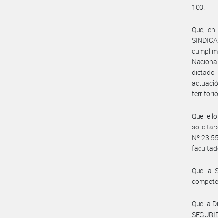
100.
Que, en
SINDICA
cumplimi
Naciona
dictado 
actuació
territor
Que ello
solicita
Nº 23.55
facultad
Que la 
compete
Que la D
SEGURID