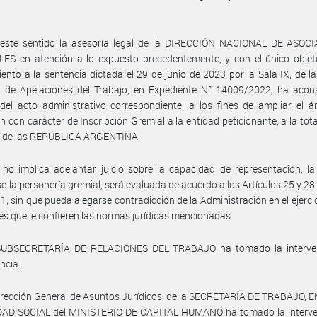
 este sentido la asesoría legal de la DIRECCIÓN NACIONAL DE ASOC
LES en atención a lo expuesto precedentemente, y con el único objet
ento a la sentencia dictada el 29 de junio de 2023 por la Sala IX, de 
l de Apelaciones del Trabajo, en Expediente N° 14009/2022, ha acons
del acto administrativo correspondiente, a los fines de ampliar el 
n con carácter de Inscripción Gremial a la entidad peticionante, a la tota
io de las REPÚBLICA ARGENTINA.
 no implica adelantar juicio sobre la capacidad de representación, la
rse la personería gremial, será evaluada de acuerdo a los Artículos 25 y 28 
1, sin que pueda alegarse contradicción de la Administración en el ejercic
es que le confieren las normas jurídicas mencionadas.
SUBSECRETARÍA DE RELACIONES DEL TRABAJO ha tomado la interve
ncia.
irección General de Asuntos Jurídicos, de la SECRETARÍA DE TRABAJO,
AD SOCIAL del MINISTERIO DE CAPITAL HUMANO ha tomado la interve