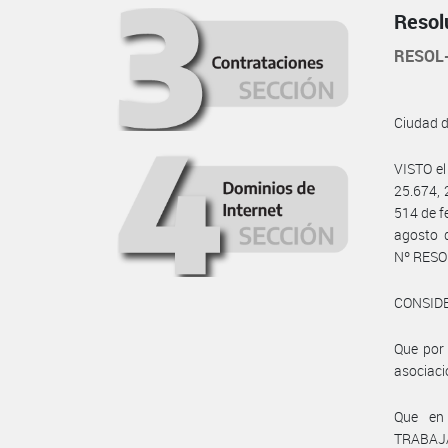
Resol
RESOL
Ciudad 
VISTO e
25.674, 
514 de f
agosto 
Nº RESO
CONSID
Que por 
asociaci
Que en 
TRABAJA