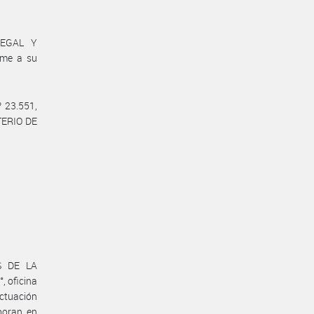
LEGAL Y
rme a su
º 23.551,
TERIO DE
S DE LA
, oficina
ctuación
boran en