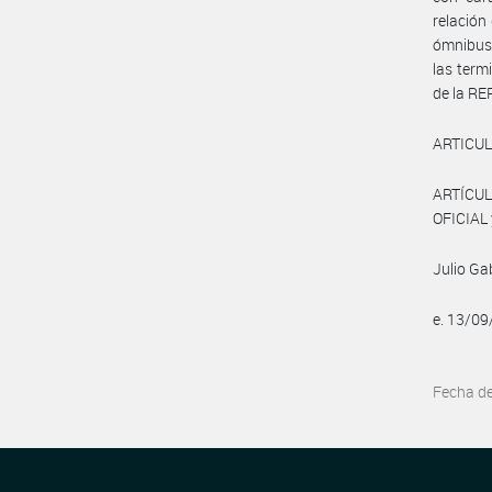
relación
ómnibus 
las term
de la R
ARTICUL
ARTÍCUL
OFICIAL 
Julio Ga
e. 13/0
Fecha d