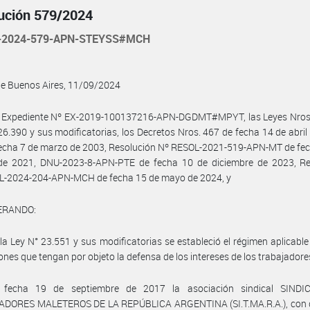
ución 579/2024
-2024-579-APN-STEYSS#MCH
de Buenos Aires, 11/09/2024
l Expediente Nº EX-2019-100137216-APN-DGDMT#MPYT, las Leyes Nros.
26.390 y sus modificatorias, los Decretos Nros. 467 de fecha 14 de abril
echa 7 de marzo de 2003, Resolución Nº RESOL-2021-519-APN-MT de fec
de 2021, DNU-2023-8-APN-PTE de fecha 10 de diciembre de 2023, Re
L-2024-204-APN-MCH de fecha 15 de mayo de 2024, y
ERANDO:
la Ley N° 23.551 y sus modificatorias se estableció el régimen aplicable
ones que tengan por objeto la defensa de los intereses de los trabajadore
fecha 19 de septiembre de 2017 la asociación sindical SIND
DORES MALETEROS DE LA REPÚBLICA ARGENTINA (SI.T.MA.R.A.), con d