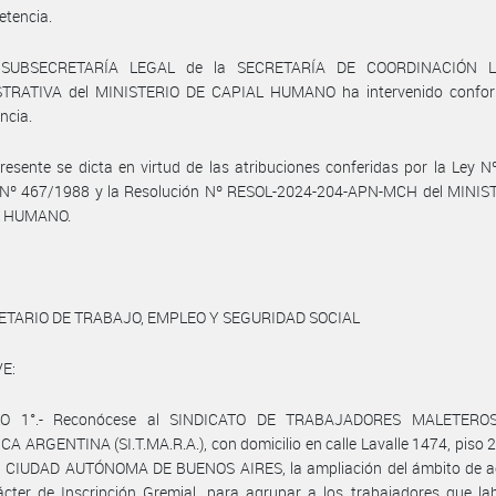
etencia.
 SUBSECRETARÍA LEGAL de la SECRETARÍA DE COORDINACIÓN 
TRATIVA del MINISTERIO DE CAPIAL HUMANO ha intervenido confo
ncia.
resente se dicta en virtud de las atribuciones conferidas por la Ley N
 Nº 467/1988 y la Resolución Nº RESOL-2024-204-APN-MCH del MINIS
L HUMANO.
ETARIO DE TRABAJO, EMPLEO Y SEGURIDAD SOCIAL
E:
LO 1°.- Reconócese al SINDICATO DE TRABAJADORES MALETERO
A ARGENTINA (SI.T.MA.R.A.), con domicilio en calle Lavalle 1474, piso 2°
 la CIUDAD AUTÓNOMA DE BUENOS AIRES, la ampliación del ámbito de a
cter de Inscripción Gremial, para agrupar a los trabajadores que la