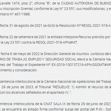
 Lavalle 1474, piso 2°, oficina “B”, de la CIUDAD AUTÓNOMA DE BUENO
 su Inscripción Gremial, conforme la Ley N° 23.551, sus modificatorias, y e
ntario N° 467/1988.
fecha 31 de agosto de 2021 se dictó la Resolución Nº RESOL-2021-519
fecha 22 de setiembre de 2021 la entidad interpone Recurso previsto por e
de la Ley 23.551 contra la RESOL-2021-519-APN#MT.
 fecha 6 de mayo de 2022 la Dirección General de Asuntos Jurídicos del
RIO DE TRABAJO, EMPLEO Y SEGURIDAD SOCIAL elevó a la Cámara Nac
ones del Trabajo el Expediente Nº EX-2019-100137216-APN-DGDMT#M
imiento y consideración.
sentencia interlocutoria de la Cámara Nacional de Apelaciones del Trabaj
 29 de junio de 2023, el Tribunal “RESUELVE: 1) Admitir el recurso de 
con los alcances señalados en el apartado IV…”.
entencia Interlocutoria de la CNAT SALA IX de fecha 29 de junio de 202
 se encuentra en estado firme conforme surge del portal del PJN - Si