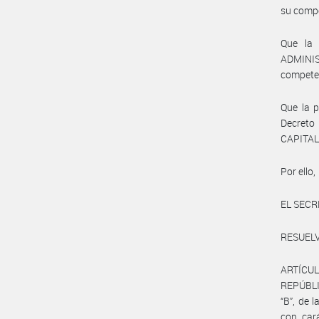
su comp
Que la
ADMINIS
compete
Que la p
Decreto
CAPITA
Por ello,
EL SECR
RESUELV
ARTÍCU
REPÚBLIC
“B”, de
con cará