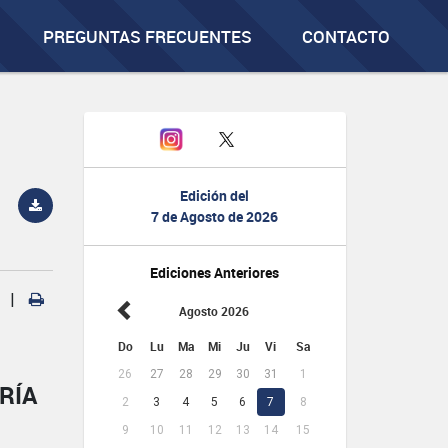
PREGUNTAS FRECUENTES
CONTACTO
Edición del
7 de Agosto de 2026
Ediciones Anteriores
|
Agosto 2026
Do
Lu
Ma
Mi
Ju
Vi
Sa
26
27
28
29
30
31
1
RÍA
2
3
4
5
6
7
8
9
10
11
12
13
14
15