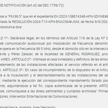
DE NOTIFICACIÓN (art.42 del DEC.1759/72)
uese a “FM 96.5” que en el expediente EX-2023-108674348-APN-SDYM
ictado la RESOLUCIÓN-2024-713-APN-ENACOM#JGM, de fecha 9/9/2024
resolutiva dice:
O 1º.- Declárase ilegal, en los términos del Artículo 116 de la Ley Nº 2
o de comunicación audiovisual por modulación de frecuencia denomi
ue opera en la frecuencia 96.5 MHz, desde el domicilio sito en la intersecci
Dávila y Pérez Zalazar, de la localidad de GENERAL RODRIGUEZ, prov
IRES. ARTÍCULO 2º.- Intímase al cese inmediato y definitivo de las emisi
lamiento de las instalaciones afectadas al servicio referido en el art
. ARTÍCULO 3º.- En caso de incumplimiento de lo dispuesto en el Artícu
á a la incautación y el desmantelamiento de las instalaciones del se
, mediante la ejecución del correspondiente mandamiento librado por
te, adjuntándose a tal fin, copia autenticada de la presente. ARTÍC
ese, comuníquese a las áreas pertinentes y cumplido archívese.” Firm
zores, Interventor Ente Nacional de Comunicaciones.
abriel Macia, Analista, Área Despacho.