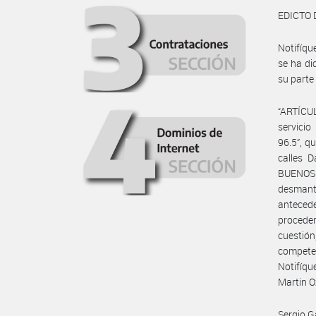
EDICTO 
Notifíq
se ha d
su parte 
“ARTÍCUL
servici
96.5”, q
calles 
BUENOS A
desmante
antecede
proceder
cuestión
competen
Notifíqu
Martin O
Sergio G