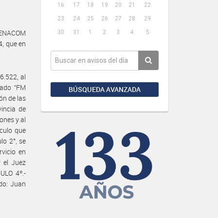
16
17
18
19
20
21
22
23
24
25
26
27
28
29
E#ENACOM
30
31
1
2
3
4
5
, que en
6.522, al
nado “FM
BÚSQUEDA AVANZADA
ón de las
incia de
ones y al
ículo que
lo 2°, se
rvicio en
 el Juez
ULO 4º.-
ado: Juan