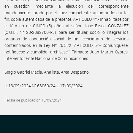
en cuestión, mediante la ejecución del correspondiente
mandamiento librado por el Juez competente, adjuntándose a tal
fin, copia autenticada de la presente. ARTÍCULO 4º.- Inhabilítase por
el término de CINCO (5) años al señor Jose Eliseo GONZALEZ
(C.U.I.T. N° 20-20827004-5), para ser titular, socio, o integrar los
órganos de conducción social de un licenciatario de servicios
contemplados en la Ley Nº 26.522. ARTÍCULO 5º.- Comuníquese,
notifíquese y cumplido, archívese.” Firmado: Juan Martin Ozores,
Interventor Ente Nacional de Comunicaciones.
Sergio Gabriel Macia, Analista, Área Despacho.
e. 13/09/2024 N° 63060/24 v. 17/09/2024
Fecha de publicación 13/09/2024