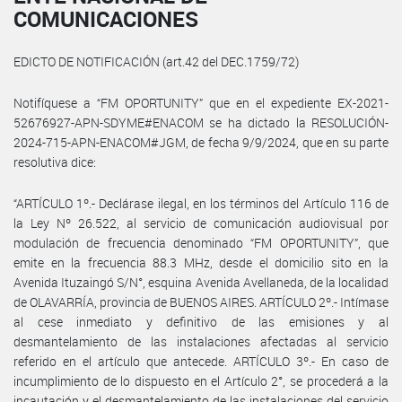
COMUNICACIONES
EDICTO DE NOTIFICACIÓN (art.42 del DEC.1759/72)
Notifíquese a “FM OPORTUNITY” que en el expediente EX-2021-
52676927-APN-SDYME#ENACOM se ha dictado la RESOLUCIÓN-
2024-715-APN-ENACOM#JGM, de fecha 9/9/2024, que en su parte
resolutiva dice:
“ARTÍCULO 1º.- Declárase ilegal, en los términos del Artículo 116 de
la Ley Nº 26.522, al servicio de comunicación audiovisual por
modulación de frecuencia denominado “FM OPORTUNITY”, que
emite en la frecuencia 88.3 MHz, desde el domicilio sito en la
Avenida Ituzaingó S/N°, esquina Avenida Avellaneda, de la localidad
de OLAVARRÍA, provincia de BUENOS AIRES. ARTÍCULO 2º.- Intímase
al cese inmediato y definitivo de las emisiones y al
desmantelamiento de las instalaciones afectadas al servicio
referido en el artículo que antecede. ARTÍCULO 3º.- En caso de
incumplimiento de lo dispuesto en el Artículo 2°, se procederá a la
incautación y el desmantelamiento de las instalaciones del servicio