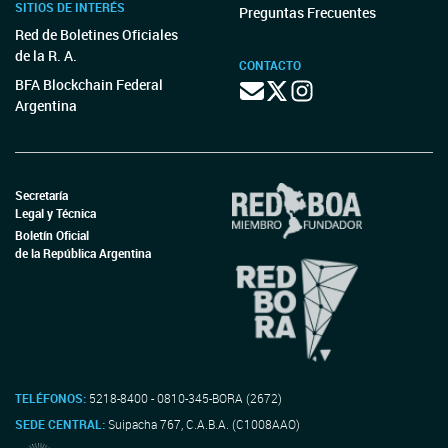
SITIOS DE INTERÉS
Preguntas Frecuentes
Red de Boletines Oficiales
de la R. A.
CONTACTO
BFA Blockchain Federal
Argentina
Secretaría
Legal y Técnica
Boletín Oficial
de la República Argentina
TELÉFONOS:
5218-8400 - 0810-345-BORA (2672)
SEDE CENTRAL:
Suipacha 767, C.A.B.A. (C1008AAO)