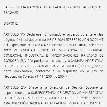
LA DIRECTORA NACIONAL DE RELACIONES Y REGULACIONES DEL
TRABAJO
DISPONE:
ARTICULO 1º.- Declárese homologado el acuerdo obrante en las
páginas 1/4 del documento Nº RE-2024-57388689-APN-DGD#MT
del Expediente Nº EX-2024-57388792- -APN-DGD#MT, celebrado
entre el SINDICATO UNICO DE VIGILANCIA Y SEGURIDAD
COMERCIAL, INDUSTRIAL E INVESTIGACIONES PRIVADAS DE
CORDOBA (SUVICO), por la parte sindical, y la CAMARA ARGENTINA
DE EMPRESAS DE SEGURIDAD E INVESTIGACION (C.A.E.S.I.), por la
parte empleadora, conforme a lo dispuesto en la Ley de
Negociación Colectiva Nº 14.250 (t.o 2004).
ARTÍCULO 2°.- Gírese a la Dirección de Gestión Documental
dependiente de la SUBSECRETARÍA DE GESTIÓN ADMINISTRATIVA
DE TRABAJO, EMPLEO Y SEGURIDAD SOCIAL. Cumplido, pase a
esta DIRECCIÓN NACIONAL DE RELACIONES Y REGULACIONES DEL