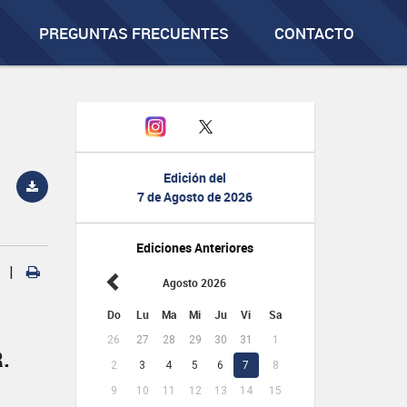
PREGUNTAS FRECUENTES
CONTACTO
Edición del
7 de Agosto de 2026
Ediciones Anteriores
|
Agosto 2026
Do
Lu
Ma
Mi
Ju
Vi
Sa
26
27
28
29
30
31
1
.
2
3
4
5
6
7
8
9
10
11
12
13
14
15