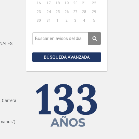
16
17
18
19
20
21
22
23
24
25
26
27
28
29
30
31
1
2
3
4
5
ANALES
BÚSQUEDA AVANZADA
a Carrera
3
umanos”)