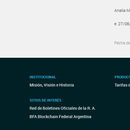
Analia M
e. 27/0
Fecha d
INSTITUCIONAL
PRODUCT
Misión, Visión e Historia
Tarifas 
SITIOS DE INTERÉS
Red de Boletines Oficiales de la R. A.
BFA Blockchain Federal Argentina