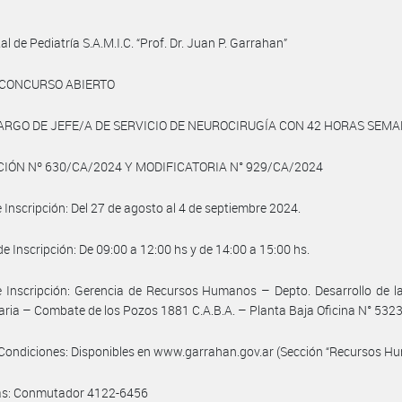
al de Pediatría S.A.M.I.C. “Prof. Dr. Juan P. Garrahan”
 CONCURSO ABIERTO
CARGO DE JEFE/A DE SERVICIO DE NEUROCIRUGÍA CON 42 HORAS SEM
IÓN Nº 630/CA/2024 Y MODIFICATORIA N° 929/CA/2024
 Inscripción: Del 27 de agosto al 4 de septiembre 2024.
de Inscripción: De 09:00 a 12:00 hs y de 14:00 a 15:00 hs.
 Inscripción: Gerencia de Recursos Humanos – Depto. Desarrollo de l
aria – Combate de los Pozos 1881 C.A.B.A. – Planta Baja Oficina N° 532
Condiciones: Disponibles en www.garrahan.gov.ar (Sección “Recursos H
as: Conmutador 4122-6456