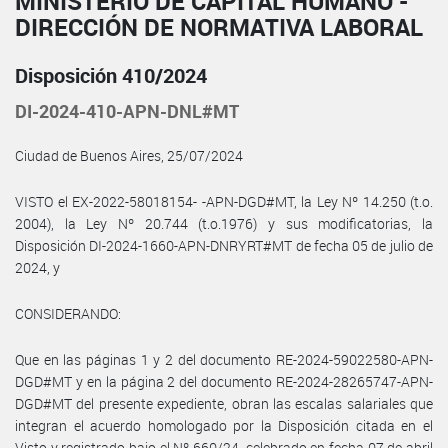
MINISTERIO DE CAPITAL HUMANO -
DIRECCIÓN DE NORMATIVA LABORAL
Disposición 410/2024
DI-2024-410-APN-DNL#MT
Ciudad de Buenos Aires, 25/07/2024
VISTO el EX-2022-58018154- -APN-DGD#MT, la Ley Nº 14.250 (t.o.
2004), la Ley Nº 20.744 (t.o.1976) y sus modificatorias, la
Disposición DI-2024-1660-APN-DNRYRT#MT de fecha 05 de julio de
2024, y
CONSIDERANDO:
Que en las páginas 1 y 2 del documento RE-2024-59022580-APN-
DGD#MT y en la página 2 del documento RE-2024-28265747-APN-
DGD#MT del presente expediente, obran las escalas salariales que
integran el acuerdo homologado por la Disposición citada en el
Visto y registrado bajo el Nº 660/24, celebrado en fecha 07 de abril