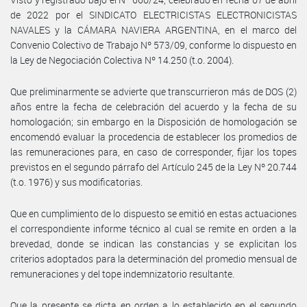
de 2022 por el SINDICATO ELECTRICISTAS ELECTRONICISTAS
NAVALES y la CÁMARA NAVIERA ARGENTINA, en el marco del
Convenio Colectivo de Trabajo Nº 573/09, conforme lo dispuesto en
la Ley de Negociación Colectiva Nº 14.250 (t.o. 2004).
Que preliminarmente se advierte que transcurrieron más de DOS (2)
años entre la fecha de celebración del acuerdo y la fecha de su
homologación; sin embargo en la Disposición de homologación se
encomendó evaluar la procedencia de establecer los promedios de
las remuneraciones para, en caso de corresponder, fijar los topes
previstos en el segundo párrafo del Artículo 245 de la Ley Nº 20.744
(t.o. 1976) y sus modificatorias.
Que en cumplimiento de lo dispuesto se emitió en estas actuaciones
el correspondiente informe técnico al cual se remite en orden a la
brevedad, donde se indican las constancias y se explicitan los
criterios adoptados para la determinación del promedio mensual de
remuneraciones y del tope indemnizatorio resultante.
Que la presente se dicta en orden a lo establecido en el segundo