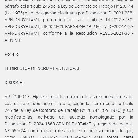
párrafo del artículo 245 de la Ley de Contrato de Trabajo Nº 20.744
(t.o. 1976) y por delegación efectuada por Disposición DI-2021-288-
APN-DNRYRT#MT, prorrogada por sus similares DI-2022-3730-
APN-DNRYRT#MT, DI-2023-213-APN-DNRYRT#MT y DI-2024-107-
APN-DNRYRT#MT, conforme a la Resolución RESOL-2021-301-
APN-MT.
Por ello,
EL DIRECTOR DE NORMATIVA LABORAL
DISPONE:
ARTÍCULO 1º.- Fíjase el importe promedio de las remuneraciones del
cual surge el tope indemnizatorio, según los términos del artículo
245 de la Ley de Contrato de Trabajo Nº 20.744 (t.o. 1976) y sus
modificatorias, derivado del acuerdo homologado por la
Disposición DI-2024-1660-APN-DNRYRT#MT y registrado bajo el
Nº 660/24, conforme a lo detallado en el archivo embebido que,
como ANEXO DI-2024-78085803-APN-DNL#MT forma parte