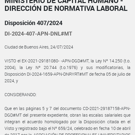
MINISTERIO DE CAPITAL HUMANO -
DIRECCIÓN DE NORMATIVA LABORAL
Disposición 407/2024
DI-2024-407-APN-DNL#MT
Ciudad de Buenos Aires, 24/07/2024
VISTO el EX-2021-29181080- -APN-DGD#MT, la Ley Nº 14.250 (t.o.
2004), la Ley Nº 20.744 (t.o.1976) y sus modificatorias, la
Disposición DI-2024-1659-APN-DNRYRT#MT de fecha 05 de julio de
2024, y
CONSIDERANDO:
Que en las páginas 5 y 7 del documento CD-2021-29187158-APN-
DGD#MT del presente expediente, obran las escalas salariales que
integran el acuerdo homologado por la Disposición citada en el
Visto y registrado bajo el Nº 659/24, celebrado en fecha 10 de abril
de 2017 por la ASOCIACIÓN DE PROFESIONALES UNIVERSITARIOS