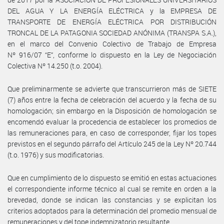
DEL AGUA Y LA ENERGÍA ELÉCTRICA y la EMPRESA DE
TRANSPORTE DE ENERGÍA ELÉCTRICA POR DISTRIBUCIÓN
TRONCAL DE LA PATAGONIA SOCIEDAD ANÓNIMA (TRANSPA S.A.),
en el marco del Convenio Colectivo de Trabajo de Empresa
Nº 916/07 “E”, conforme lo dispuesto en la Ley de Negociación
Colectiva Nº 14.250 (t.o. 2004).
Que preliminarmente se advierte que transcurrieron más de SIETE
(7) años entre la fecha de celebración del acuerdo y la fecha de su
homologación; sin embargo en la Disposición de homologación se
encomendó evaluar la procedencia de establecer los promedios de
las remuneraciones para, en caso de corresponder, fijar los topes
previstos en el segundo párrafo del Artículo 245 de la Ley Nº 20.744
(t.o. 1976) y sus modificatorias.
Que en cumplimiento de lo dispuesto se emitió en estas actuaciones
el correspondiente informe técnico al cual se remite en orden a la
brevedad, donde se indican las constancias y se explicitan los
criterios adoptados para la determinación del promedio mensual de
remuneraciones y del tope indemnizatorio resultante.