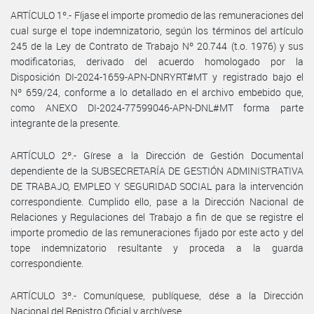
ARTÍCULO 1º.- Fíjase el importe promedio de las remuneraciones del
cual surge el tope indemnizatorio, según los términos del artículo
245 de la Ley de Contrato de Trabajo Nº 20.744 (t.o. 1976) y sus
modificatorias, derivado del acuerdo homologado por la
Disposición DI-2024-1659-APN-DNRYRT#MT y registrado bajo el
Nº 659/24, conforme a lo detallado en el archivo embebido que,
como ANEXO DI-2024-77599046-APN-DNL#MT forma parte
integrante de la presente.
ARTÍCULO 2º.- Gírese a la Dirección de Gestión Documental
dependiente de la SUBSECRETARÍA DE GESTIÓN ADMINISTRATIVA
DE TRABAJO, EMPLEO Y SEGURIDAD SOCIAL para la intervención
correspondiente. Cumplido ello, pase a la Dirección Nacional de
Relaciones y Regulaciones del Trabajo a fin de que se registre el
importe promedio de las remuneraciones fijado por este acto y del
tope indemnizatorio resultante y proceda a la guarda
correspondiente.
ARTÍCULO 3º.- Comuníquese, publíquese, dése a la Dirección
Nacional del Registro Oficial y archívese.