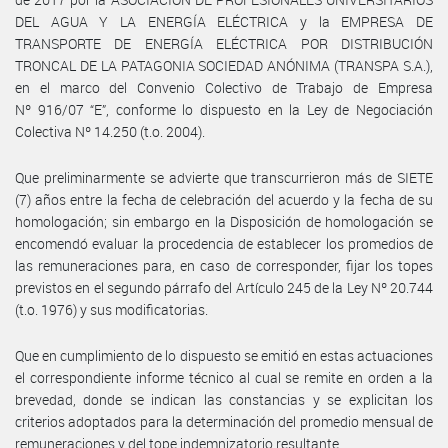
DEL AGUA Y LA ENERGÍA ELÉCTRICA y la EMPRESA DE
TRANSPORTE DE ENERGÍA ELÉCTRICA POR DISTRIBUCIÓN
TRONCAL DE LA PATAGONIA SOCIEDAD ANÓNIMA (TRANSPA S.A.),
en el marco del Convenio Colectivo de Trabajo de Empresa
Nº 916/07 “E”, conforme lo dispuesto en la Ley de Negociación
Colectiva Nº 14.250 (t.o. 2004).
Que preliminarmente se advierte que transcurrieron más de SIETE
(7) años entre la fecha de celebración del acuerdo y la fecha de su
homologación; sin embargo en la Disposición de homologación se
encomendó evaluar la procedencia de establecer los promedios de
las remuneraciones para, en caso de corresponder, fijar los topes
previstos en el segundo párrafo del Artículo 245 de la Ley Nº 20.744
(t.o. 1976) y sus modificatorias.
Que en cumplimiento de lo dispuesto se emitió en estas actuaciones
el correspondiente informe técnico al cual se remite en orden a la
brevedad, donde se indican las constancias y se explicitan los
criterios adoptados para la determinación del promedio mensual de
remuneraciones y del tope indemnizatorio resultante.