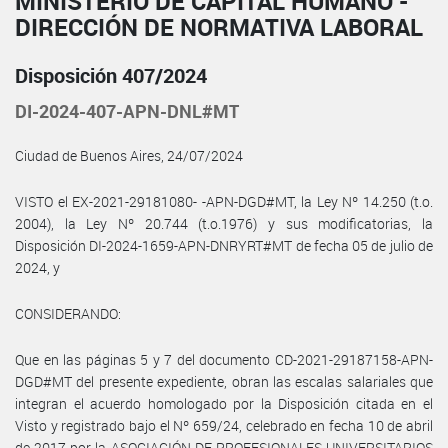
MINISTERIO DE CAPITAL HUMANO -
DIRECCIÓN DE NORMATIVA LABORAL
Disposición 407/2024
DI-2024-407-APN-DNL#MT
Ciudad de Buenos Aires, 24/07/2024
VISTO el EX-2021-29181080- -APN-DGD#MT, la Ley Nº 14.250 (t.o.
2004), la Ley Nº 20.744 (t.o.1976) y sus modificatorias, la
Disposición DI-2024-1659-APN-DNRYRT#MT de fecha 05 de julio de
2024, y
CONSIDERANDO:
Que en las páginas 5 y 7 del documento CD-2021-29187158-APN-
DGD#MT del presente expediente, obran las escalas salariales que
integran el acuerdo homologado por la Disposición citada en el
Visto y registrado bajo el Nº 659/24, celebrado en fecha 10 de abril
de 2017 por la ASOCIACIÓN DE PROFESIONALES UNIVERSITARIOS