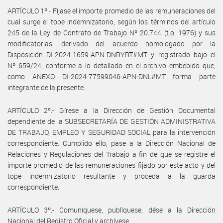
ARTÍCULO 1º.- Fíjase el importe promedio de las remuneraciones del
cual surge el tope indemnizatorio, según los términos del artículo
245 de la Ley de Contrato de Trabajo Nº 20.744 (t.o. 1976) y sus
modificatorias, derivado del acuerdo homologado por la
Disposición DI-2024-1659-APN-DNRYRT#MT y registrado bajo el
Nº 659/24, conforme a lo detallado en el archivo embebido que,
como ANEXO DI-2024-77599046-APN-DNL#MT forma parte
integrante de la presente.
ARTÍCULO 2º.- Gírese a la Dirección de Gestión Documental
dependiente de la SUBSECRETARÍA DE GESTIÓN ADMINISTRATIVA
DE TRABAJO, EMPLEO Y SEGURIDAD SOCIAL para la intervención
correspondiente. Cumplido ello, pase a la Dirección Nacional de
Relaciones y Regulaciones del Trabajo a fin de que se registre el
importe promedio de las remuneraciones fijado por este acto y del
tope indemnizatorio resultante y proceda a la guarda
correspondiente.
ARTÍCULO 3º.- Comuníquese, publíquese, dése a la Dirección
Nacional del Registro Oficial y archívese.