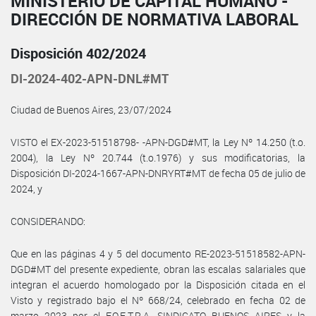
MINISTERIO DE CAPITAL HUMANO -
DIRECCIÓN DE NORMATIVA LABORAL
Disposición 402/2024
DI-2024-402-APN-DNL#MT
Ciudad de Buenos Aires, 23/07/2024
VISTO el EX-2023-51518798- -APN-DGD#MT, la Ley Nº 14.250 (t.o.
2004), la Ley Nº 20.744 (t.o.1976) y sus modificatorias, la
Disposición DI-2024-1667-APN-DNRYRT#MT de fecha 05 de julio de
2024, y
CONSIDERANDO:
Que en las páginas 4 y 5 del documento RE-2023-51518582-APN-
DGD#MT del presente expediente, obran las escalas salariales que
integran el acuerdo homologado por la Disposición citada en el
Visto y registrado bajo el Nº 668/24, celebrado en fecha 02 de
marzo 2023 por el F.O.E.T.R.A. SINDICATO BUENOS AIRES y la