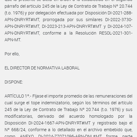
párrafo del artículo 245 de la Ley de Contrato de Trabajo Nº 20.744
(t.o. 1976) y por delegación efectuada por Disposición DI-2021-288-
APN-DNRYRT#MT, prorrogada por sus similares DI-2022-3730-
APN-DNRYRT#MT, DI-2023-213-APN-DNRYRT#MT y DI-2024-107-
APN-DNRYRT#MT, conforme a la Resolución RESOL-2021-301-
APN-MT.
Por ello,
EL DIRECTOR DE NORMATIVA LABORAL
DISPONE:
ARTÍCULO 1º.- Fíjase el importe promedio de las remuneraciones del
cual surge el tope indemnizatorio, según los términos del artículo
245 de la Ley de Contrato de Trabajo Nº 20.744 (t.o. 1976) y sus
modificatorias, derivado del acuerdo homologado por la
Disposición DI-2024-1667-APN-DNRYRT#MT y registrado bajo el
Nº 668/24, conforme a lo detallado en el archivo embebido que,
como ANEXO DI-2024-77071096-APN-DNL#MT forma parte