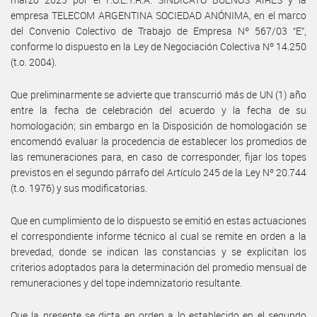
empresa TELECOM ARGENTINA SOCIEDAD ANÓNIMA, en el marco
del Convenio Colectivo de Trabajo de Empresa Nº 567/03 “E”,
conforme lo dispuesto en la Ley de Negociación Colectiva Nº 14.250
(t.o. 2004).
Que preliminarmente se advierte que transcurrió más de UN (1) año
entre la fecha de celebración del acuerdo y la fecha de su
homologación; sin embargo en la Disposición de homologación se
encomendó evaluar la procedencia de establecer los promedios de
las remuneraciones para, en caso de corresponder, fijar los topes
previstos en el segundo párrafo del Artículo 245 de la Ley Nº 20.744
(t.o. 1976) y sus modificatorias.
Que en cumplimiento de lo dispuesto se emitió en estas actuaciones
el correspondiente informe técnico al cual se remite en orden a la
brevedad, donde se indican las constancias y se explicitan los
criterios adoptados para la determinación del promedio mensual de
remuneraciones y del tope indemnizatorio resultante.
Que la presente se dicta en orden a lo establecido en el segundo