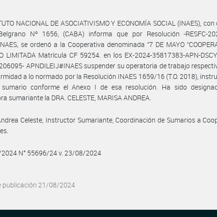
ITUTO NACIONAL DE ASOCIATIVISMO Y ECONOMÍA SOCIAL (INAES), con d
Belgrano Nº 1656, (CABA) informa que por Resolución -RESFC-20
NAES, se ordenó a la Cooperativa denominada “7 DE MAYO “COOPER
 LIMITADA Matrícula CF 59254. en los EX-2024-35817383-APN-DSC
206095- APNDILEIJ#INAES suspender su operatoria de trabajo respecti
rmidad a lo normado por la Resolución INAES 1659/16 (T.O. 2018), inst
sumario conforme el Anexo I de esa resolución. Ha sido design
tora sumariante la DRA. CELESTE, MARISA ANDREA.
ndrea Celeste, Instructor Sumariante, Coordinación de Sumarios a Coo
es.
8/2024 N° 55696/24 v. 23/08/2024
e publicación 21/08/2024