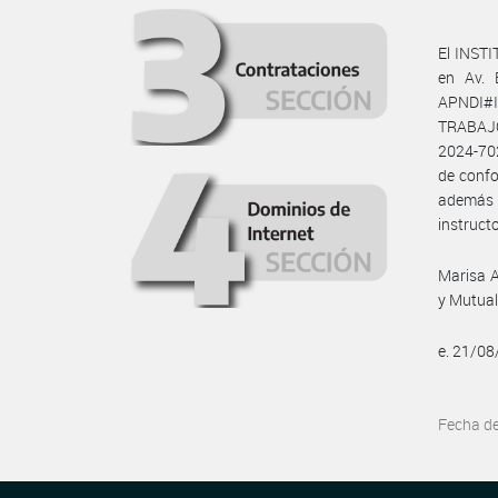
El INST
en Av. 
APNDI#I
TRABAJO
2024-70
de confo
además 
instruc
Marisa A
y Mutual
e. 21/0
Fecha d