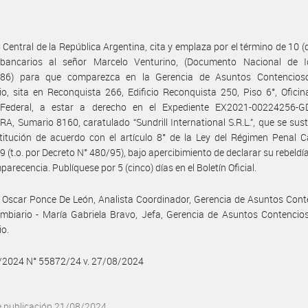
 Central de la República Argentina, cita y emplaza por el término de 10 (d
 bancarios al señor Marcelo Venturino, (Documento Nacional de I
786) para que comparezca en la Gerencia de Asuntos Contencios
o, sita en Reconquista 266, Edificio Reconquista 250, Piso 6°, Oficin
 Federal, a estar a derecho en el Expediente EX2021-00224256-
, Sumario 8160, caratulado “Sundrill International S.R.L.”, que se sus
titución de acuerdo con el artículo 8° de la Ley del Régimen Penal 
9 (t.o. por Decreto N° 480/95), bajo apercibimiento de declarar su rebeldí
arecencia. Publíquese por 5 (cinco) días en el Boletín Oficial.
Oscar Ponce De León, Analista Coordinador, Gerencia de Asuntos Cont
mbiario - María Gabriela Bravo, Jefa, Gerencia de Asuntos Contencio
io.
8/2024 N° 55872/24 v. 27/08/2024
e publicación 21/08/2024