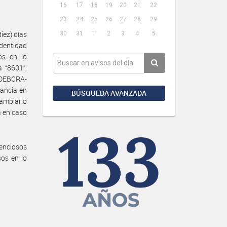
16
17
18
19
20
21
22
23
24
25
26
27
28
29
iez) días
30
31
1
2
3
4
5
dentidad
os en lo
a “8601”,
GDEBCRA-
tancia en
BÚSQUEDA AVANZADA
Cambiario
a en caso
enciosos
sos en lo