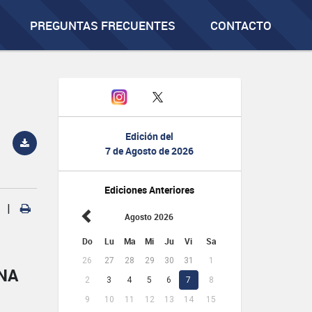
PREGUNTAS FRECUENTES
CONTACTO
Edición del
7 de Agosto de 2026
Ediciones Anteriores
|
Agosto 2026
Do
Lu
Ma
Mi
Ju
Vi
Sa
26
27
28
29
30
31
1
NA
2
3
4
5
6
7
8
9
10
11
12
13
14
15