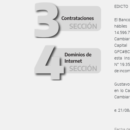
EDICTO
El Banco
hábiles
14.596.
Cambiari
Capital
GFC#BCRA
esta Ins
N° 19.35
de incomp
Gustavo 
en lo Ca
Cambiar
e. 21/0
Fecha d