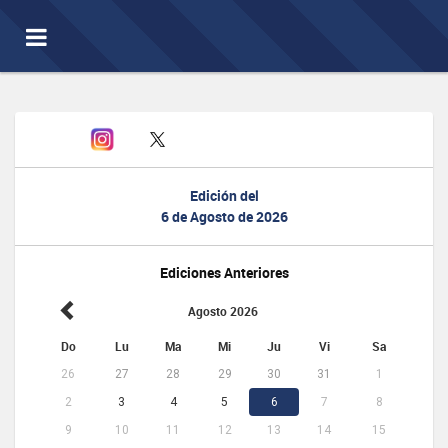
Toggle
navigation
Edición del
6 de Agosto de 2026
Ediciones Anteriores
Agosto 2026
Do
Lu
Ma
Mi
Ju
Vi
Sa
26
27
28
29
30
31
1
2
3
4
5
6
7
8
9
10
11
12
13
14
15