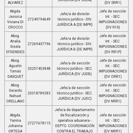
ALVAREZ
(DV SRR1)
Abgda.
Jefe de sección
Jefe/a de división
Jessica
Int. - SEC.
27249794649
técnico jurídico - DIV.
Viviana DI
IMPUGNACIONES
JURÍDICA A (DE IMPR)
CROCCO
(DV R1II)
Abog.
Jefe de sección
Jefe/a de división
Analia
Int. - SEC.
27269437796
técnico jurídico - DIV.
Gisela
IMPUGNACIONES
JURÍDICA B (DE IMPR)
EFGENIDES
(DV RR1P)
Abog.
Jefe de sección
Jefe/a de sección
Agustín
Int. - SEC.
20257453848
técnico jurídico - SEC.
Tomas
IMPUGNACIONES
JURÍDICA (DV JUDB)
GASQUET
(DV ORR1)
Abog.
Jefe de sección
Jefe/a de sección
Gerardo
Int. - SEC.
20318789283
técnico jurídico - SEC.
Nahuel
IMPUGNACIONES
JURÍDICA (DV JUDC)
ORELLANO
(DV NRR1)
Jefe/a de departamento
Abgda.
de fiscalización y
Jefe de sección
Yanina
operativa aduanera -
Int. - SEC.
27277678115
Johanna
DEPTO. COORDINACIÓN
IMPUGNACIONES
ORTEGA
CONTRA EL TRABAJO
(DV MRR1)