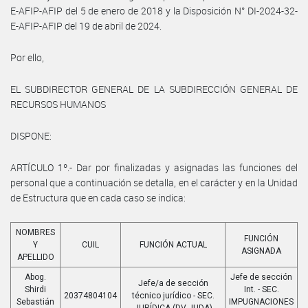
E-AFIP-AFIP del 5 de enero de 2018 y la Disposición N° DI-2024-32-
E-AFIP-AFIP del 19 de abril de 2024.
Por ello,
EL SUBDIRECTOR GENERAL DE LA SUBDIRECCIÓN GENERAL DE
RECURSOS HUMANOS
DISPONE:
ARTÍCULO 1º.- Dar por finalizadas y asignadas las funciones del
personal que a continuación se detalla, en el carácter y en la Unidad
de Estructura que en cada caso se indica:
NOMBRES
FUNCIÓN
Y
CUIL
FUNCIÓN ACTUAL
ASIGNADA
APELLIDO
Abog.
Jefe de sección
Jefe/a de sección
Shirdi
Int. - SEC.
20374804104
técnico jurídico - SEC.
Sebastián
IMPUGNACIONES
JURÍDICA (DV JUDA)