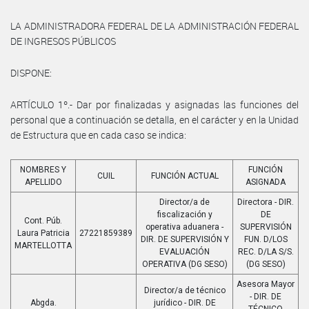
LA ADMINISTRADORA FEDERAL DE LA ADMINISTRACIÓN FEDERAL
DE INGRESOS PÚBLICOS
DISPONE:
ARTÍCULO 1º.- Dar por finalizadas y asignadas las funciones del
personal que a continuación se detalla, en el carácter y en la Unidad
de Estructura que en cada caso se indica:
NOMBRES Y
FUNCIÓN
CUIL
FUNCIÓN ACTUAL
APELLIDO
ASIGNADA
Director/a de
Directora - DIR.
fiscalización y
DE
Cont. Púb.
operativa aduanera -
SUPERVISIÓN
Laura Patricia
27221859389
DIR. DE SUPERVISIÓN Y
FUN. D/LOS
MARTELLOTTA
EVALUACIÓN
REC. D/LA S/S.
OPERATIVA (DG SESO)
(DG SESO)
Asesora Mayor
Director/a de técnico
- DIR. DE
Abgda.
jurídico - DIR. DE
TÉCNICO