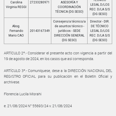
Carolina
27233280971
ASESORÍA Y
LEGAL D/LOS
Virginia REGGI
COORDINACIÓN
REC. D/LA S/S
TÉCNICA (DG SESO)
(DG SESO)
Consejero/a técnico/a
Director - DIR.
Abog.
de asuntos técnico -
DE TÉCNICO
Fernando
20143167349
jurídicos - SEDE
LEGAL D/LOS
Mario CAO
DIRECCIÓN GENERAL
REC. D/LA S/S
(DG SESO)
(DG SESO)
ARTÍCULO 2º.- Considerar el presente acto con vigencia a partir del
19 de agosto de 2024, en los casos que así corresponda.
ARTÍCULO 3º.- Comuníquese, dese a la DIRECCIÓN NACIONAL DEL
REGISTRO OFICIAL para su publicación en el Boletín Oficial y
archívese.
Florencia Lucila Misrahi
e. 21/08/2024 N° 55693/24 v. 21/08/2024