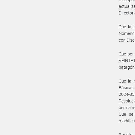
actuali
Director
Que la 
Nomencla
con Disc
Que por 
VEINTE P
patagón
Que la 
Básicas 
2024-85
Resoluci
permane
Que se 
modifica
Por ello,