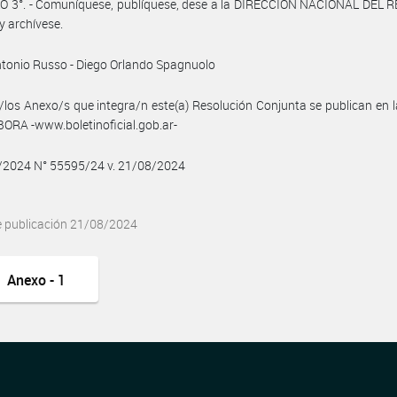
O 3°. - Comuníquese, publíquese, dese a la DIRECCIÓN NACIONAL DEL 
y archívese.
tonio Russo - Diego Orlando Spagnuolo
/los Anexo/s que integra/n este(a) Resolución Conjunta se publican en l
BORA -www.boletinoficial.gob.ar-
8/2024 N° 55595/24 v. 21/08/2024
e publicación 21/08/2024
Anexo - 1