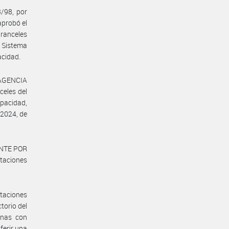
3/98, por
probó el
ranceles
l Sistema
acidad.
 AGENCIA
eles del
apacidad,
 2024, de
EINTE POR
taciones
staciones
torio del
onas con
ferir una