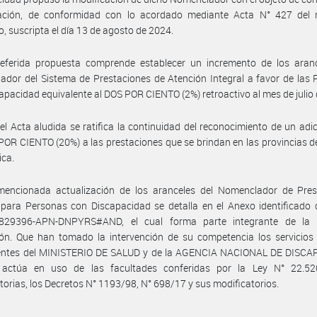
zación, de conformidad con lo acordado mediante Acta N° 427 del
io, suscripta el día 13 de agosto de 2024.
referida propuesta comprende establecer un incremento de los aranc
dor del Sistema de Prestaciones de Atención Integral a favor de las
apacidad equivalente al DOS POR CIENTO (2%) retroactivo al mes de julio
el Acta aludida se ratifica la continuidad del reconocimiento de un adic
OR CIENTO (20%) a las prestaciones que se brindan en las provincias d
ica.
mencionada actualización de los aranceles del Nomenclador de Pres
para Personas con Discapacidad se detalla en el Anexo identificado 
829396-APN-DNPYRS#AND, el cual forma parte integrante de la 
ón. Que han tomado la intervención de su competencia los servicios 
ntes del MINISTERIO DE SALUD y de la AGENCIA NACIONAL DE DISCA
actúa en uso de las facultades conferidas por la Ley N° 22.5
torias, los Decretos N° 1193/98, N° 698/17 y sus modificatorios.