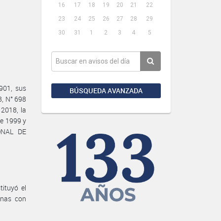
16
17
18
19
20
21
22
23
24
25
26
27
28
29
30
31
1
2
3
4
5
901, sus
BÚSQUEDA AVANZADA
8, N° 698
 2018, la
e 1999 y
ONAL DE
tituyó el
onas con