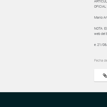
ARTÍCUL
OFICIAL 
Mario An
NOTA: El
web del 
e. 21/0
Fecha d