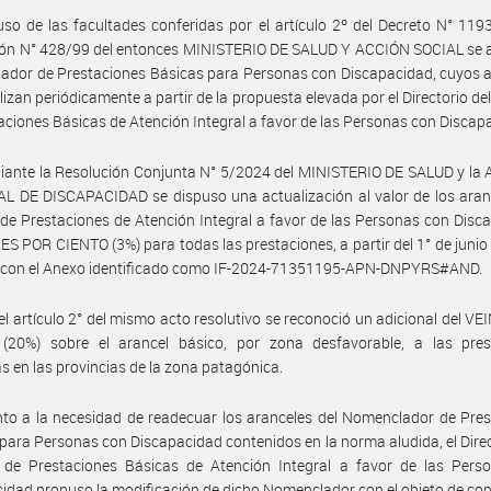
so de las facultades conferidas por el artículo 2º del Decreto N° 119
ión N° 428/99 del entonces MINISTERIO DE SALUD Y ACCIÓN SOCIAL se a
dor de Prestaciones Básicas para Personas con Discapacidad, cuyos a
lizan periódicamente a partir de la propuesta elevada por el Directorio de
aciones Básicas de Atención Integral a favor de las Personas con Discap
iante la Resolución Conjunta N° 5/2024 del MINISTERIO DE SALUD y la
 DE DISCAPACIDAD se dispuso una actualización al valor de los aranc
de Prestaciones de Atención Integral a favor de las Personas con Disc
ES POR CIENTO (3%) para todas las prestaciones, a partir del 1° de junio
 con el Anexo identificado como IF-2024-71351195-APN-DNPYRS#AND.
el artículo 2° del mismo acto resolutivo se reconoció un adicional del V
(20%) sobre el arancel básico, por zona desfavorable, a las pres
s en las provincias de la zona patagónica.
to a la necesidad de readecuar los aranceles del Nomenclador de Pre
para Personas con Discapacidad contenidos en la norma aludida, el Direc
 de Prestaciones Básicas de Atención Integral a favor de las Pers
idad propuso la modificación de dicho Nomenclador con el objeto de con