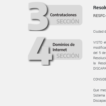
Resol
RESFC
Ciudad 
VISTO e
modifica
del 5 de
Resoluci
la Res
DISCAPAC
CONSID
Que medi
Sistema
Discapa