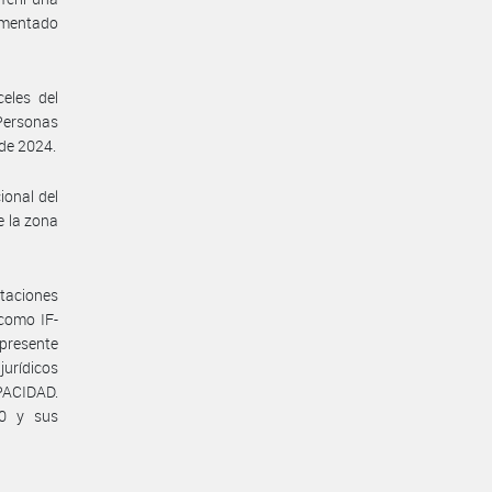
 mentado
eles del
 Personas
 de 2024.
ional del
e la zona
taciones
como IF-
presente
jurídicos
PACIDAD.
20 y sus