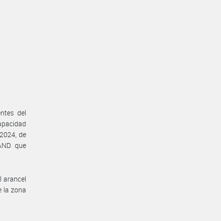
ntes del
capacidad
 2024, de
#AND que
 arancel
e la zona