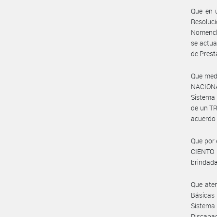
Que en u
Resoluc
Nomencla
se actua
de Prest
Que med
NACIONAL
Sistema 
de un TR
acuerdo
Que por 
CIENTO 
brindada
Que aten
Básicas 
Sistema
Discapac