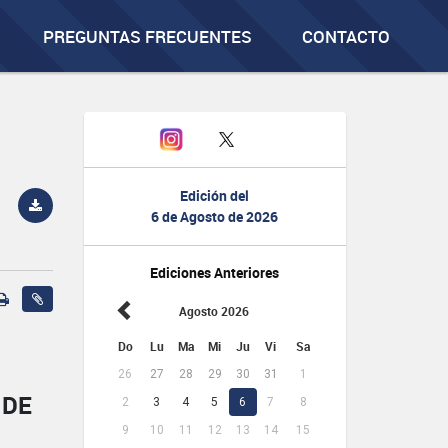
PREGUNTAS FRECUENTES
CONTACTO
Edición del
6 de Agosto de 2026
Ediciones Anteriores
Agosto 2026
Do
Lu
Ma
Mi
Ju
Vi
Sa
26
27
28
29
30
31
1
 DE
2
3
4
5
6
7
8
9
10
11
12
13
14
15