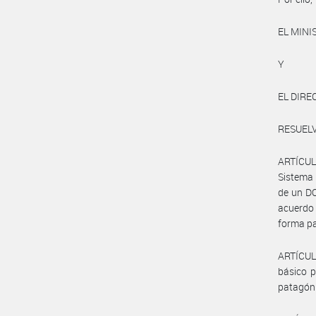
EL MINI
Y
EL DIRE
RESUEL
ARTÍCULO
Sistema 
de un DO
acuerdo
forma pa
ARTÍCULO
básico p
patagón