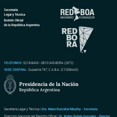
Secretaría
Legal y Técnica
Boletín Oficial
de la República Argentina
TELÉFONOS:
5218-8400 - 0810-345-BORA (2672)
SEDE CENTRAL:
Suipacha 767, C.A.B.A. (C1008AAO)
Secretaría Legal y Técnica |
Dra. María Ibarzabal Murphy - Secretaria
Dirección Nacional del Registro Oficial |
Dr. Walter Rubén Gonzalez - Director