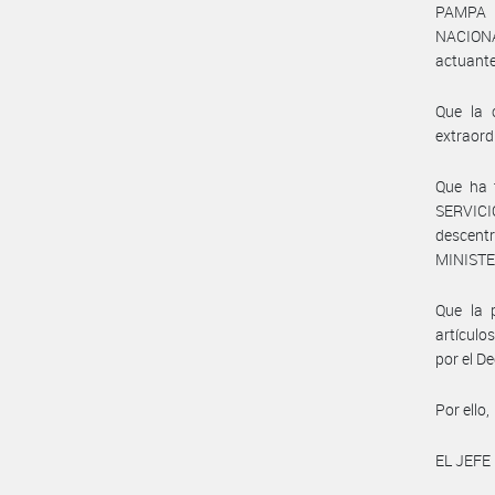
PAMPA 
NACION
actuant
Que la 
extraord
Que ha t
SERVIC
descent
MINISTE
Que la p
artículo
por el D
Por ello,
EL JEFE