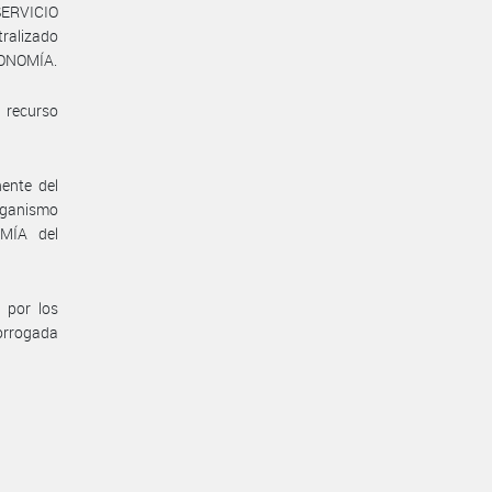
ERVICIO
alizado
CONOMÍA.
 recurso
ente del
ganismo
OMÍA del
 por los
rorrogada