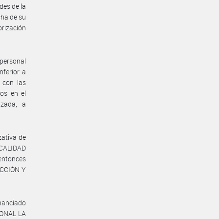
ades de la
cha de su
orización
 personal
nferior a
 con las
ros en el
izada, a
zativa de
 CALIDAD
entonces
UCCIÓN Y
inanciado
IONAL LA