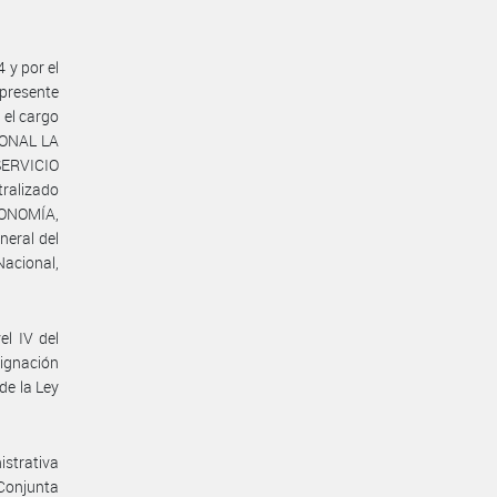
 y por el
 presente
 el cargo
IONAL LA
ERVICIO
alizado
CONOMÍA,
neral del
Nacional,
el IV del
ignación
de la Ley
istrativa
 Conjunta