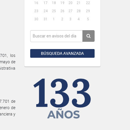
16
17
18
19
20
21
22
23
24
25
26
27
28
29
30
31
1
2
3
4
5
BÚSQUEDA AVANZADA
701, los
e mayo de
istrativa
7.701 de
 enero de
anciera y