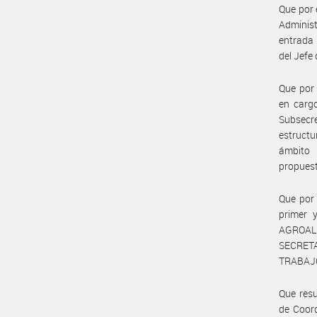
Que por e
Administ
entrada 
del Jefe
Que por 
en cargo
Subsecr
estructu
ámbito 
propuest
Que por 
primer 
AGROALI
SECRETA
TRABAJ
Que resu
de Coor