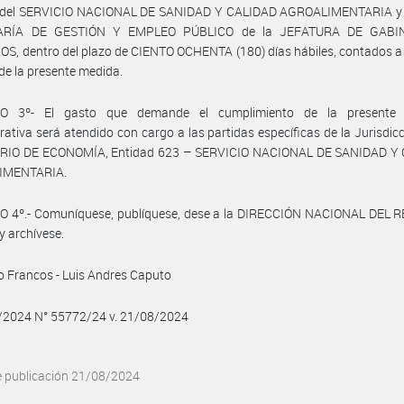
 del SERVICIO NACIONAL DE SANIDAD Y CALIDAD AGROALIMENTARIA y d
ARÍA DE GESTIÓN Y EMPLEO PÚBLICO de la JEFATURA DE GABI
S, dentro del plazo de CIENTO OCHENTA (180) días hábiles, contados a 
 de la presente medida.
O 3º- El gasto que demande el cumplimiento de la presente 
rativa será atendido con cargo a las partidas específicas de la Jurisdic
RIO DE ECONOMÍA, Entidad 623 – SERVICIO NACIONAL DE SANIDAD Y
IMENTARIA.
O 4º.- Comuníquese, publíquese, dese a la DIRECCIÓN NACIONAL DEL 
y archívese.
o Francos - Luis Andres Caputo
8/2024 N° 55772/24 v. 21/08/2024
e publicación 21/08/2024