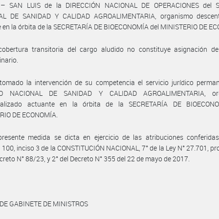
– SAN LUIS de la DIRECCIÓN NACIONAL DE OPERACIONES del S
AL DE SANIDAD Y CALIDAD AGROALIMENTARIA, organismo descentr
e en la órbita de la SECRETARÍA DE BIOECONOMÍA del MINISTERIO DE E
cobertura transitoria del cargo aludido no constituye asignación de
inario.
omado la intervención de su competencia el servicio jurídico perman
IO NACIONAL DE SANIDAD Y CALIDAD AGROALIMENTARIA, or
ralizado actuante en la órbita de la SECRETARÍA DE BIOECON
RIO DE ECONOMÍA.
resente medida se dicta en ejercicio de las atribuciones conferidas
s 100, inciso 3 de la CONSTITUCIÓN NACIONAL, 7° de la Ley N° 27.701, p
ecreto N° 88/23, y 2° del Decreto N° 355 del 22 de mayo de 2017.
 DE GABINETE DE MINISTROS