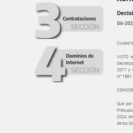
Decis
DA-202
Ciudad 
VISTO e
Decretos
2017 y s
N° 1881 
CONSID
Que por 
Presupue
2024, en
de los S