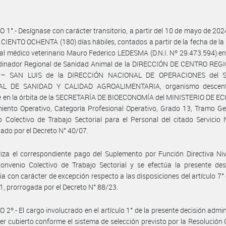
 1°.- Desígnase con carácter transitorio, a partir del 10 de mayo de 2024
 CIENTO OCHENTA (180) días hábiles, contados a partir de la fecha de la
al médico veterinario Mauro Federico LEDESMA (D.N.I. Nº 29.473.594) en
dinador Regional de Sanidad Animal de la DIRECCIÓN DE CENTRO REG
– SAN LUIS de la DIRECCIÓN NACIONAL DE OPERACIONES del S
AL DE SANIDAD Y CALIDAD AGROALIMENTARIA, organismo descentr
e en la órbita de la SECRETARÍA DE BIOECONOMÍA del MINISTERIO DE E
ento Operativo, Categoría Profesional Operativo, Grado 13, Tramo Ge
 Colectivo de Trabajo Sectorial para el Personal del citado Servicio 
do por el Decreto N° 40/07.
iza el correspondiente pago del Suplemento por Función Directiva Niv
onvenio Colectivo de Trabajo Sectorial y se efectúa la presente des
ria con carácter de excepción respecto a las disposiciones del artículo 7° 
1, prorrogada por el Decreto N° 88/23.
 2º.- El cargo involucrado en el artículo 1° de la presente decisión admin
er cubierto conforme el sistema de selección previsto por la Resolución