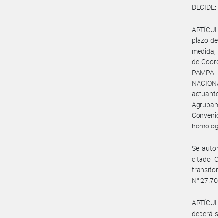
DECIDE:
ARTÍCULO
plazo de
medida, 
de Coor
PAMPA 
NACION
actuant
Agrupami
Convenio
homologa
Se autor
citado C
transito
N° 27.70
ARTÍCULO
deberá s