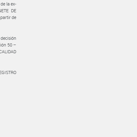
e la ex-
NETE DE
partir de
decisión
ción 50 –
 CALIDAD
REGISTRO