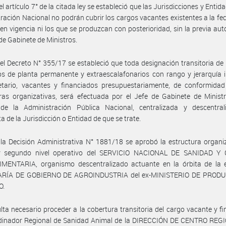
l artículo 7° de la citada ley se estableció que las Jurisdicciones y Entid
ración Nacional no podrán cubrir los cargos vacantes existentes a la fe
en vigencia ni los que se produzcan con posterioridad, sin la previa aut
 de Gabinete de Ministros.
el Decreto N° 355/17 se estableció que toda designación transitoria de
s de planta permanente y extraescalafonarios con rango y jerarquía i
etario, vacantes y financiados presupuestariamente, de conformidad
ras organizativas, será efectuada por el Jefe de Gabinete de Minist
de la Administración Pública Nacional, centralizada y descentral
a de la Jurisdicción o Entidad de que se trate.
la Decisión Administrativa N° 1881/18 se aprobó la estructura organi
y segundo nivel operativo del SERVICIO NACIONAL DE SANIDAD Y
MENTARIA, organismo descentralizado actuante en la órbita de la 
RÍA DE GOBIERNO DE AGROINDUSTRIA del ex-MINISTERIO DE PROD
O.
lta necesario proceder a la cobertura transitoria del cargo vacante y f
dinador Regional de Sanidad Animal de la DIRECCIÓN DE CENTRO REG