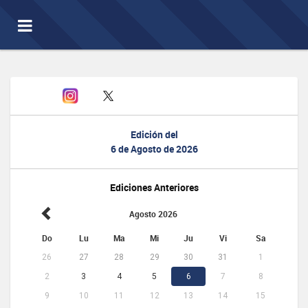
Toggle
navigation
Edición del
6 de Agosto de 2026
Ediciones Anteriores
Agosto 2026
Do
Lu
Ma
Mi
Ju
Vi
Sa
26
27
28
29
30
31
1
2
3
4
5
6
7
8
9
10
11
12
13
14
15