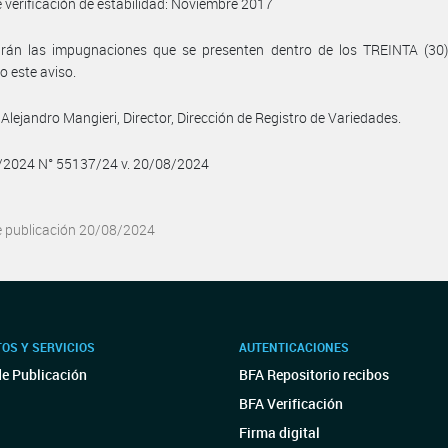
 verificación de estabilidad: Noviembre 2017
birán las impugnaciones que se presenten dentro de los TREINTA (30)
o este aviso.
Alejandro Mangieri, Director, Dirección de Registro de Variedades.
8/2024 N° 55137/24 v. 20/08/2024
e publicación 20/08/2024
OS Y SERVICIOS
AUTENTICACIONES
de Publicación
BFA Repositorio recibos
BFA Verificación
Firma digital