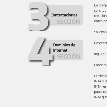
En cumpl
solicitu
creació
obtenida
Solicita
Represen
Ing. Agr
Fundame
El tritic
INTA y B
INTA es
pubescen
INTA que