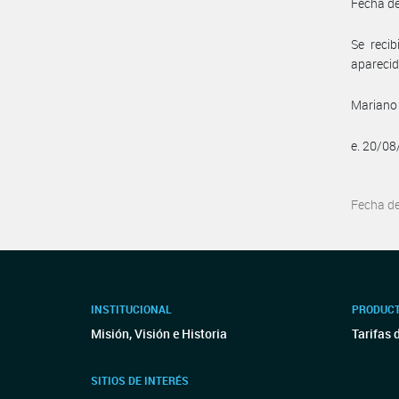
Fecha de
Se reci
aparecid
Mariano 
e. 20/0
Fecha d
INSTITUCIONAL
PRODUCT
Misión, Visión e Historia
Tarifas 
SITIOS DE INTERÉS