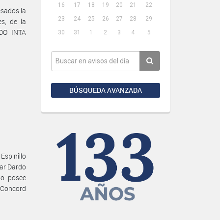
16
17
18
19
20
21
22
esados la
23
24
25
26
27
28
29
es, de la
RDO INTA
30
31
1
2
3
4
5
BÚSQUEDA AVANZADA
 Espinillo
var Dardo
No posee
y Concord