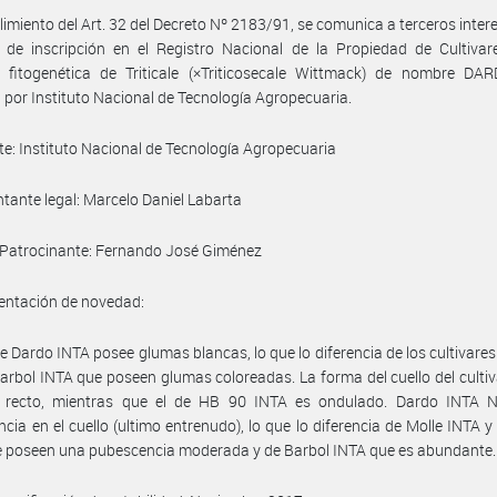
imiento del Art. 32 del Decreto Nº 2183/91, se comunica a terceros inter
d de inscripción en el Registro Nacional de la Propiedad de Cultivar
n fitogenética de Triticale (×Triticosecale Wittmack) de nombre DA
 por Instituto Nacional de Tecnología Agropecuaria.
nte: Instituto Nacional de Tecnología Agropecuaria
tante legal: Marcelo Daniel Labarta
. Patrocinante: Fernando José Giménez
ntación de novedad:
ale Dardo INTA posee glumas blancas, lo que lo diferencia de los cultivares
arbol INTA que poseen glumas coloreadas. La forma del cuello del culti
 recto, mientras que el de HB 90 INTA es ondulado. Dardo INTA 
cia en el cuello (ultimo entrenudo), lo que lo diferencia de Molle INTA 
 poseen una pubescencia moderada y de Barbol INTA que es abundante.