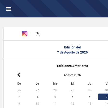
Toggle
navigation
Edición del
7 de Agosto de 2026
Ediciones Anteriores
Agosto 2026
Do
Lu
Ma
Mi
Ju
V
26
27
28
29
30
3
2
3
4
5
6
7
9
10
11
12
13
1