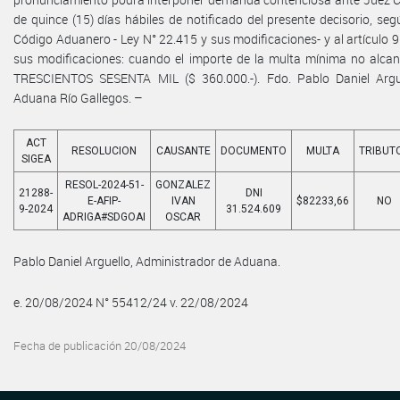
de quince (15) días hábiles de notificado del presente decisorio, seg
Código Aduanero - Ley N° 22.415 y sus modificaciones- y al artículo 9
sus modificaciones: cuando el importe de la multa mínima no alc
TRESCIENTOS SESENTA MIL ($ 360.000.-). Fdo. Pablo Daniel Argu
Aduana Río Gallegos. –
ACT
RESOLUCION
CAUSANTE
DOCUMENTO
MULTA
TRIBUT
SIGEA
RESOL-2024-51-
GONZALEZ
21288-
DNI
E-AFIP-
IVAN
$82233,66
NO
9-2024
31.524.609
ADRIGA#SDGOAI
OSCAR
Pablo Daniel Arguello, Administrador de Aduana.
e. 20/08/2024 N° 55412/24 v. 22/08/2024
Fecha de publicación 20/08/2024