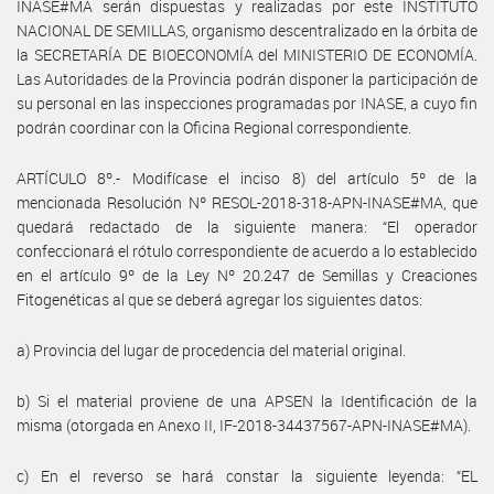
INASE#MA serán dispuestas y realizadas por este INSTITUTO
NACIONAL DE SEMILLAS, organismo descentralizado en la órbita de
la SECRETARÍA DE BIOECONOMÍA del MINISTERIO DE ECONOMÍA.
Las Autoridades de la Provincia podrán disponer la participación de
su personal en las inspecciones programadas por INASE, a cuyo fin
podrán coordinar con la Oficina Regional correspondiente.
ARTÍCULO 8º.- Modifícase el inciso 8) del artículo 5º de la
mencionada Resolución Nº RESOL-2018-318-APN-INASE#MA, que
quedará redactado de la siguiente manera: “El operador
confeccionará el rótulo correspondiente de acuerdo a lo establecido
en el artículo 9º de la Ley Nº 20.247 de Semillas y Creaciones
Fitogenéticas al que se deberá agregar los siguientes datos:
a) Provincia del lugar de procedencia del material original.
b) Si el material proviene de una APSEN la Identificación de la
misma (otorgada en Anexo II, IF-2018-34437567-APN-INASE#MA).
c) En el reverso se hará constar la siguiente leyenda: “EL