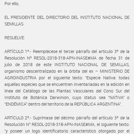
Por ello,
EL PRESIDENTE DEL DIRECTORIO DEL INSTITUTO NACIONAL DE
SEMILLAS
RESUELVE:
ARTÍCULO 1º.- Reemplácese el tercer párrafo del artículo 3º de la
Resolución Nº RESOL-2018-318-APN-INASE#MA de fecha 31 de
julio de 2018 de este INSTITUTO NACIONAL DE SEMILLAS,
organismo descentralizado en la órbita del ex – MINISTERIO DE
AGROINDUSTRIA por el siguiente texto: “Especie Nativa: todas
aquellas especies que se encuentren inventariadas en la edición en
línea del Catálogo de las Plantas Vasculares del Cono Sur del
Instituto de Botánica Darwinion, cuyo status sea “NATIVA” o
“ENDÉMICA” dentro del territorio de la REPÚBLICA ARGENTINA”.
ARTÍCULO 2º.- Suprímase del décimo párrafo del artículo 3º de la
Resolución N° RESOL-2018-318-APN-INASE#MA, el siguiente texto:
“y poseer un logo identificatorio característico otorgado por el