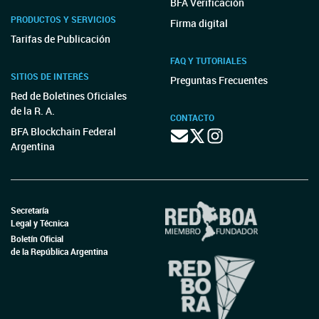
BFA Verificación
PRODUCTOS Y SERVICIOS
Firma digital
Tarifas de Publicación
FAQ Y TUTORIALES
SITIOS DE INTERÉS
Preguntas Frecuentes
Red de Boletines Oficiales
de la R. A.
CONTACTO
BFA Blockchain Federal
Argentina
Secretaría
Legal y Técnica
Boletín Oficial
de la República Argentina