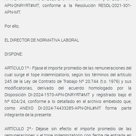
APN-DNRYRT#MT, conforme a la Resolución RESOL-2021-301-
APN-MT.
Por ello,
EL DIRECTOR DE NORMATIVA LABORAL
DISPONE:
ARTÍCULO 1º.- Fíjase el importe promedio de las remuneraciones del
cual surge el tope indemnizatorio, según los términos del artículo
245 de la Ley de Contrato de Trabajo Nº 20.744 (t.o. 1976) y sus
modificatorias, derivado del acuerdo homologado por la
Disposición DI-2024-1570-APN-DNRYRT#MT y registrado bajo el
Nº 624/24, conforme a lo detallado en el archivo embebido que,
como ANEXO DI-2024-74433285-APN-DNL#MT forma parte
integrante de la presente.
ARTÍCULO 2º.- Déjase sin efecto el importe promedio de las
remuneraciones y el tope indemnizatorio con fecha de entrada en