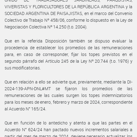
VIVERISTAS Y FLORICULTORES DE LA REPÚBLICA ARGENTINA y la
SOCIEDAD ARGENTINA DE PAISAJISTAS, en el marco del Convenio
Colectivo de Trabajo Nº 458/06, conforme lo dispuesto en la Ley de
Negociación Colectiva Nº 14.250 (t.o. 2004).
Que en la referida Disposición también se dispuso evaluar la
procedencia de establecer los promedios de las remuneraciones
para, en caso de corresponder, fijar los topes previstos en el
segundo párrafo del Artículo 245 de la Ley Nº 20.744 (t.o. 1976) y
sus modificatorias.
Que en relación a ello se advierte que, previamente, mediante la DI-
2024-139-APN-DNL#MT se fijaron los promedios de las
remuneraciones de las cuales surgen los topes indemnizatorios
para los meses de enero, febrero y marzo de 2024, correspondiente
al Acuerdo N° 165/24.
Que en función de lo antedicho y atento a que las partes en el
Acuerdo N° 624/24 han pactado nuevos incrementos salariales a
partir del mes de marzo de 2024, deviene necesario actualizar los