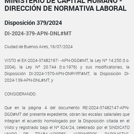
MINISTERIO DE CAPITAL HUMANO -
DIRECCIÓN DE NORMATIVA LABORAL
Disposición 379/2024
DI-2024-379-APN-DNL#MT
Ciudad de Buenos Aires, 16/07/2024
VISTO el EX-2024-37482167- -APN-DGD#MT, la Ley Nº 14.250 (t.o.
2004), la Ley Nº 20.744 (t.o.1976) y sus modificatorias, la
Disposición DI-2024-1570-APN-DNRYRT#MT, la Disposición DI-
2024-139-APN-DNL#MT, y
CONSIDERANDO:
Que en la página 4 del documento RE-2024-37482147-APN-
DGD#MT del presente expediente, obran las escalas salariales que
integran el acuerdo homologado por la Disposición citada en el
Visto y registrado bajo el Nº 624/24, celebrado por el SINDICATO
UNIDO DE TRABAJADORES JARDINEROS, PARQUISTAS,