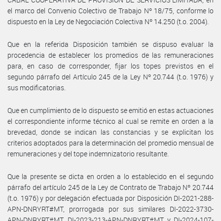
el marco del Convenio Colectivo de Trabajo Nº 18/75, conforme lo
dispuesto en la Ley de Negociación Colectiva Nº 14.250 (t.o. 2004).
Que en la referida Disposición también se dispuso evaluar la
procedencia de establecer los promedios de las remuneraciones
para, en caso de corresponder, fijar los topes previstos en el
segundo párrafo del Artículo 245 de la Ley Nº 20.744 (t.o. 1976) y
sus modificatorias.
Que en cumplimiento de lo dispuesto se emitió en estas actuaciones
el correspondiente informe técnico al cual se remite en orden a la
brevedad, donde se indican las constancias y se explicitan los
criterios adoptados para la determinación del promedio mensual de
remuneraciones y del tope indemnizatorio resultante.
Que la presente se dicta en orden a lo establecido en el segundo
párrafo del artículo 245 de la Ley de Contrato de Trabajo Nº 20.744
(t.o. 1976) y por delegación efectuada por Disposición DI-2021-288-
APN-DNRYRT#MT, prorrogada por sus similares DI-2022-3730-
APN-DNRYRT#MT, DI-2023-213-APN-DNRYRT#MT y DI-2024-107-