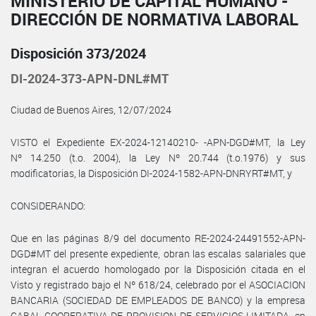
MINISTERIO DE CAPITAL HUMANO -
DIRECCIÓN DE NORMATIVA LABORAL
Disposición 373/2024
DI-2024-373-APN-DNL#MT
Ciudad de Buenos Aires, 12/07/2024
VISTO el Expediente EX-2024-12140210- -APN-DGD#MT, la Ley
Nº 14.250 (t.o. 2004), la Ley Nº 20.744 (t.o.1976) y sus
modificatorias, la Disposición DI-2024-1582-APN-DNRYRT#MT, y
CONSIDERANDO:
Que en las páginas 8/9 del documento RE-2024-24491552-APN-
DGD#MT del presente expediente, obran las escalas salariales que
integran el acuerdo homologado por la Disposición citada en el
Visto y registrado bajo el Nº 618/24, celebrado por el ASOCIACION
BANCARIA (SOCIEDAD DE EMPLEADOS DE BANCO) y la empresa
CABAL COOPERATIVA DE PROVISION DE SERVICIOS LIMITADA, en