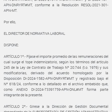
APN-DNRYRT#MT, conforme a la Resolución RESOL-2021-301-
APN-MT.
Por ello,
EL DIRECTOR DE NORMATIVA LABORAL
DISPONE:
ARTÍCULO 1º.- Fíjase el importe promedio de las remuneraciones del
cual surge el tope indemnizatorio, según los términos del artículo
245 de la Ley de Contrato de Trabajo Nº 20.744 (t.o. 1976) y sus
modificatorias, derivado del acuerdo homologado por la
Disposición DI-2024-1582-APN-DNRYRT#MT y registrado bajo el
Nº 618/24, conforme a lo detallado en el archivo embebido que,
como ANEXO DI-2024-73391759-APN-DNL#MT forma parte
integrante de la presente.
ARTÍCULO 2º.- Gírese a la Dirección de Gestión Documental
dependiente de la SUBSECRETARÍA DE GESTIÓN ADMINISTRATIVA