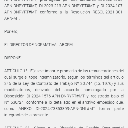
APN-DNRYRT#MT, DI-2023-213-APN-DNRYRT#MT y DI-2024-107-
APN-DNRYRT#MT, conforme a la Resolución RESOL-2021-301-
APN-MT.
Por ello,
EL DIRECTOR DE NORMATIVA LABORAL
DISPONE:
ARTÍCULO 1º.- Fíjase el importe promedio de las remuneraciones del
cual surge el tope indemnizatorio, según los términos del artículo
245 de la Ley de Contrato de Trabajo Nº 20.744 (t.o. 1976) y sus
modificatorias, derivado del acuerdo homologado por la
Disposición DI-2024-1576-APN-DNRYRT#MT y registrado bajo el
Nº 630/24, conforme a lo detallado en el archivo embebido que,
como ANEXO DI-2024-73353899-APN-DNL#MT forma parte
integrante de la presente.
ARTÍCULO 2º.- Gírese a la Dirección de Gestión Documental