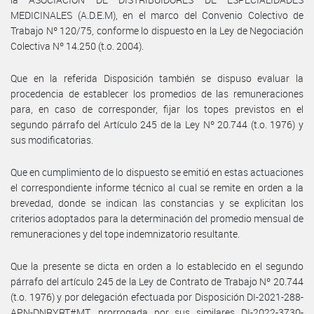
MEDICINALES (A.D.E.M), en el marco del Convenio Colectivo de
Trabajo Nº 120/75, conforme lo dispuesto en la Ley de Negociación
Colectiva Nº 14.250 (t.o. 2004).
Que en la referida Disposición también se dispuso evaluar la
procedencia de establecer los promedios de las remuneraciones
para, en caso de corresponder, fijar los topes previstos en el
segundo párrafo del Artículo 245 de la Ley Nº 20.744 (t.o. 1976) y
sus modificatorias.
Que en cumplimiento de lo dispuesto se emitió en estas actuaciones
el correspondiente informe técnico al cual se remite en orden a la
brevedad, donde se indican las constancias y se explicitan los
criterios adoptados para la determinación del promedio mensual de
remuneraciones y del tope indemnizatorio resultante.
Que la presente se dicta en orden a lo establecido en el segundo
párrafo del artículo 245 de la Ley de Contrato de Trabajo Nº 20.744
(t.o. 1976) y por delegación efectuada por Disposición DI-2021-288-
APN-DNRYRT#MT, prorrogada por sus similares DI-2022-3730-