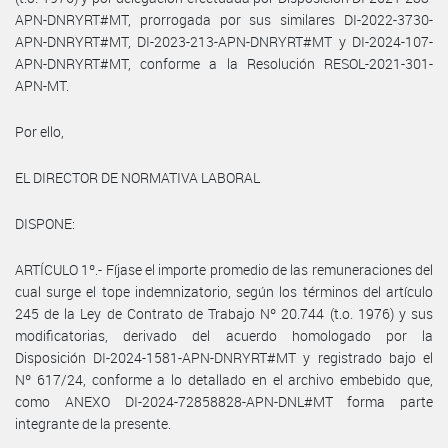
APN-DNRYRT#MT, prorrogada por sus similares DI-2022-3730-
APN-DNRYRT#MT, DI-2023-213-APN-DNRYRT#MT y DI-2024-107-
APN-DNRYRT#MT, conforme a la Resolución RESOL-2021-301-
APN-MT.
Por ello,
EL DIRECTOR DE NORMATIVA LABORAL
DISPONE:
ARTÍCULO 1º.- Fíjase el importe promedio de las remuneraciones del
cual surge el tope indemnizatorio, según los términos del artículo
245 de la Ley de Contrato de Trabajo Nº 20.744 (t.o. 1976) y sus
modificatorias, derivado del acuerdo homologado por la
Disposición DI-2024-1581-APN-DNRYRT#MT y registrado bajo el
Nº 617/24, conforme a lo detallado en el archivo embebido que,
como ANEXO DI-2024-72858828-APN-DNL#MT forma parte
integrante de la presente.