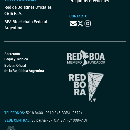
Preguntas Frecuentes
Red de Boletines Oficiales
de la R. A.
CONTACTO
BFA Blockchain Federal
Argentina
Secretaría
Legal y Técnica
Boletín Oficial
de la República Argentina
TELÉFONOS:
5218-8400 - 0810-345-BORA (2672)
SEDE CENTRAL:
Suipacha 767, C.A.B.A. (C1008AAO)