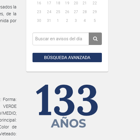
16
17
18
19
20
21
22
esados la
23
24
25
26
27
28
29
es, de la
enida por
30
31
1
2
3
4
5
BÚSQUEDA AVANZADA
: Forma:
: VERDE
O/MEDIO;
incipal:
Color de
eteado: