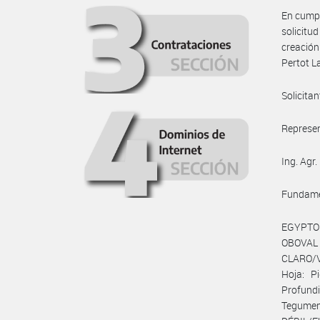
En cumpl
solicitu
creación
Pertot L
Solicita
Represen
Ing. Agr
Fundame
EGYPTO 
OBOVAL
CLARO/V
Hoja: P
Profund
Tegume