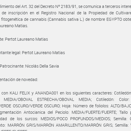
imiento del Art. 32 del Decreto Nº 2183/91, se comunica a terceros inter
d de inscripción en el Registro Nacional de la Propiedad de Cultivar
 fitogenética de cannabis (Cannabis sativa L.) de nombre EGYPTO obt
aureano Matias.
nte: Pertot Laureano Matias
tante legal: Pertot Laureano Matias
. Patrocinante: Nicolás Della Savia
ntación de novedad:
con KALI FELIX y ANANDA001 en los siguientes caracteres: Cotiledón
 MEDIA/OBOVAL ESTRECHA/OBOVAL MEDIA; Cotiledón: Color
ERDE OSCURO/VERDE OSCURO; Hoja: Número de foliolos: ALTO/BAJ
igmentación Antocianica del Peciolo: MEDIA/FUERTE/FUERTE; Tallo pr
idad de los surcos: MEDIOS/POCO PROFUNDOS/MEDIOS; Semilla: 
nto: MARRÓN GRIS/MARRÓN AMARILLENTO/MARRÓN GRIS; Semilla: V