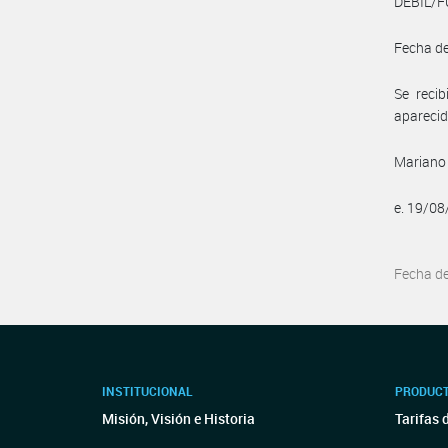
DÉBIL/F
Fecha de
Se reci
aparecid
Mariano 
e. 19/0
Fecha d
INSTITUCIONAL
PRODUCT
Misión, Visión e Historia
Tarifas 