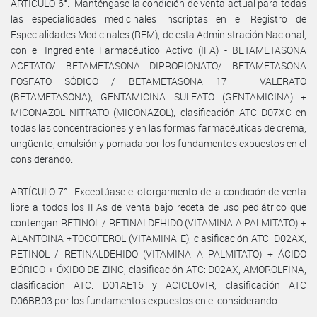
ARTÍCULO 6°.- Manténgase la condición de venta actual para todas
las especialidades medicinales inscriptas en el Registro de
Especialidades Medicinales (REM), de esta Administración Nacional,
con el Ingrediente Farmacéutico Activo (IFA) - BETAMETASONA
ACETATO/ BETAMETASONA DIPROPIONATO/ BETAMETASONA
FOSFATO SÓDICO / BETAMETASONA 17 – VALERATO
(BETAMETASONA), GENTAMICINA SULFATO (GENTAMICINA) +
MICONAZOL NITRATO (MICONAZOL), clasificación ATC D07XC en
todas las concentraciones y en las formas farmacéuticas de crema,
ungüento, emulsión y pomada por los fundamentos expuestos en el
considerando.
ARTÍCULO 7°.- Exceptúase el otorgamiento de la condición de venta
libre a todos los IFAs de venta bajo receta de uso pediátrico que
contengan RETINOL / RETINALDEHIDO (VITAMINA A PALMITATO) +
ALANTOINA +TOCOFEROL (VITAMINA E), clasificación ATC: D02AX,
RETINOL / RETINALDEHIDO (VITAMINA A PALMITATO) + ÁCIDO
BÓRICO + ÓXIDO DE ZINC, clasificación ATC: D02AX, AMOROLFINA,
clasificación ATC: D01AE16 y ACICLOVIR, clasificación ATC
D06BB03 por los fundamentos expuestos en el considerando