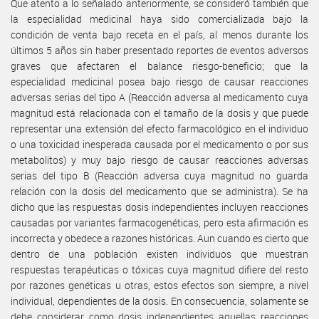
Que atento a lo señalado anteriormente, se consideró también que
la especialidad medicinal haya sido comercializada bajo la
condición de venta bajo receta en el país, al menos durante los
últimos 5 años sin haber presentado reportes de eventos adversos
graves que afectaren el balance riesgo-beneficio; que la
especialidad medicinal posea bajo riesgo de causar reacciones
adversas serias del tipo A (Reacción adversa al medicamento cuya
magnitud está relacionada con el tamaño de la dosis y que puede
representar una extensión del efecto farmacológico en el individuo
o una toxicidad inesperada causada por el medicamento o por sus
metabolitos) y muy bajo riesgo de causar reacciones adversas
serias del tipo B (Reacción adversa cuya magnitud no guarda
relación con la dosis del medicamento que se administra). Se ha
dicho que las respuestas dosis independientes incluyen reacciones
causadas por variantes farmacogenéticas, pero esta afirmación es
incorrecta y obedece a razones históricas. Aun cuando es cierto que
dentro de una población existen individuos que muestran
respuestas terapéuticas o tóxicas cuya magnitud difiere del resto
por razones genéticas u otras, estos efectos son siempre, a nivel
individual, dependientes de la dosis. En consecuencia, solamente se
debe considerar como dosis independientes aquellas reacciones