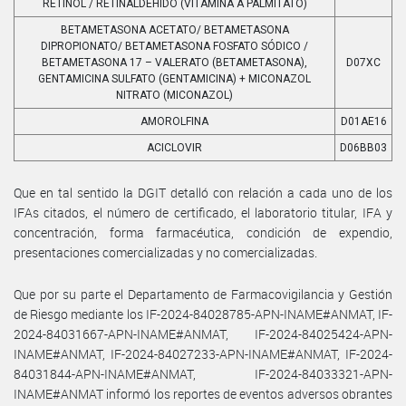
RETINOL / RETINALDEHIDO (VITAMINA A PALMITATO)
BETAMETASONA ACETATO/ BETAMETASONA
DIPROPIONATO/ BETAMETASONA FOSFATO SÓDICO /
BETAMETASONA 17 – VALERATO (BETAMETASONA),
D07XC
GENTAMICINA SULFATO (GENTAMICINA) + MICONAZOL
NITRATO (MICONAZOL)
AMOROLFINA
D01AE16
ACICLOVIR
D06BB03
Que en tal sentido la DGIT detalló con relación a cada uno de los
IFAs citados, el número de certificado, el laboratorio titular, IFA y
concentración, forma farmacéutica, condición de expendio,
presentaciones comercializadas y no comercializadas.
Que por su parte el Departamento de Farmacovigilancia y Gestión
de Riesgo mediante los IF-2024-84028785-APN-INAME#ANMAT, IF-
2024-84031667-APN-INAME#ANMAT, IF-2024-84025424-APN-
INAME#ANMAT, IF-2024-84027233-APN-INAME#ANMAT, IF-2024-
84031844-APN-INAME#ANMAT, IF-2024-84033321-APN-
INAME#ANMAT informó los reportes de eventos adversos obrantes