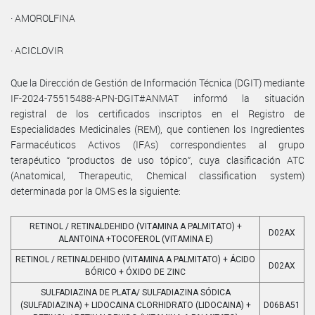
· AMOROLFINA
· ACICLOVIR
Que la Dirección de Gestión de Información Técnica (DGIT) mediante
IF-2024-75515488-APN-DGIT#ANMAT informó la situación
registral de los certificados inscriptos en el Registro de
Especialidades Medicinales (REM), que contienen los Ingredientes
Farmacéuticos Activos (IFAs) correspondientes al grupo
terapéutico “productos de uso tópico”, cuya clasificación ATC
(Anatomical, Therapeutic, Chemical classification system)
determinada por la OMS es la siguiente:
RETINOL / RETINALDEHIDO (VITAMINA A PALMITATO) +
D02AX
ALANTOINA +TOCOFEROL (VITAMINA E)
RETINOL / RETINALDEHIDO (VITAMINA A PALMITATO) + ÁCIDO
D02AX
BÓRICO + ÓXIDO DE ZINC
SULFADIAZINA DE PLATA/ SULFADIAZINA SÓDICA
(SULFADIAZINA) + LIDOCAINA CLORHIDRATO (LIDOCAINA) +
D06BA51