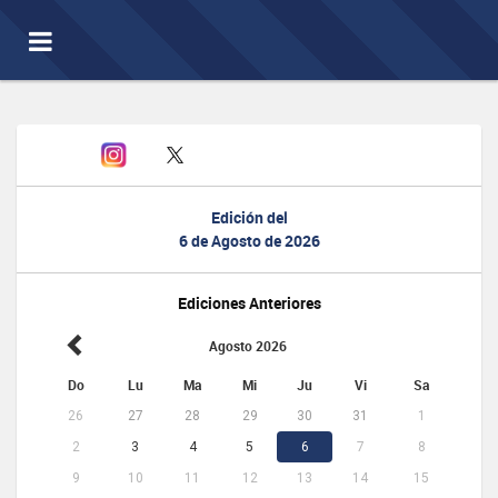
Toggle
navigation
Edición del
6 de Agosto de 2026
Ediciones Anteriores
Agosto 2026
Do
Lu
Ma
Mi
Ju
Vi
Sa
26
27
28
29
30
31
1
2
3
4
5
6
7
8
9
10
11
12
13
14
15