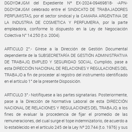
DGDYD#JGM del Expediente Nº EX-2024-09469818- -APN-
DGDYD#JGM celebrado entre el SINDICATO DE TRABAJADORES
PERFUMISTAS, por el sector sindical y la CAMARA ARGENTINA DE
LA INDUSTRIA DE COSMETICA Y PERFUMERIA, por la parte
empleadora, conforme lo dispuesto en la Ley de Negociación
Colectiva N° 14.250 (t.o. 2004).
ARTICULO 2°.- Gírese a la Dirección de Gestión Documental
dependiente de la SUBSECRETARÍA DE GESTIÓN ADMINISTRATIVA
DE TRABAJO, EMPLEO Y SEGURIDAD SOCIAL. Cumplido, pase a
esta DIRECCIÓN NACIONAL DE RELACIONES Y REGULACIONES DEL
TRABAJO a fin de proceder al registro del instrumento identificado
en el artículo 1° de la presente Disposición.
ARTICULO 3°.- Notifíquese a las partes signatarias. Posteriormente,
pase a la Dirección de Normativa Laboral de esta DIRECCIÓN
NACIONAL DE RELACIONES Y REGULACIONES DEL TRABAJO, a los
fines de evaluar la procedencia de fijar el promedio de las
remuneraciones, del cual surge el tope indemnizatorio, de acuerdo a
lo establecido en el artículo 245 de la Ley Nº 20.744 (t.o. 1976) y sus