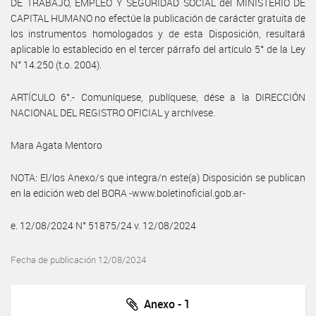
DE TRABAJO, EMPLEO Y SEGURIDAD SOCIAL del MINISTERIO DE
CAPITAL HUMANO no efectúe la publicación de carácter gratuita de
los instrumentos homologados y de esta Disposición, resultará
aplicable lo establecido en el tercer párrafo del artículo 5° de la Ley
N° 14.250 (t.o. 2004).
ARTÍCULO 6°.- Comuníquese, publíquese, dése a la DIRECCIÓN
NACIONAL DEL REGISTRO OFICIAL y archívese.
Mara Agata Mentoro
NOTA: El/los Anexo/s que integra/n este(a) Disposición se publican
en la edición web del BORA -www.boletinoficial.gob.ar-
e. 12/08/2024 N° 51875/24 v. 12/08/2024
Fecha de publicación 12/08/2024
Anexo - 1