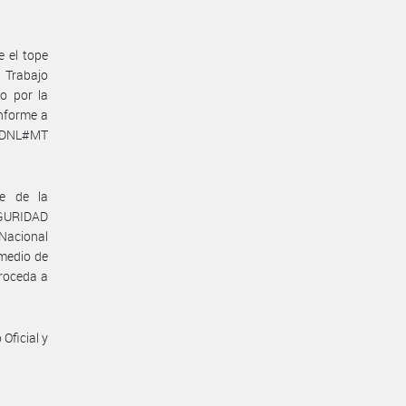
e el tope
e Trabajo
o por la
nforme a
N-DNL#MT
te de la
GURIDAD
 Nacional
omedio de
proceda a
Oficial y