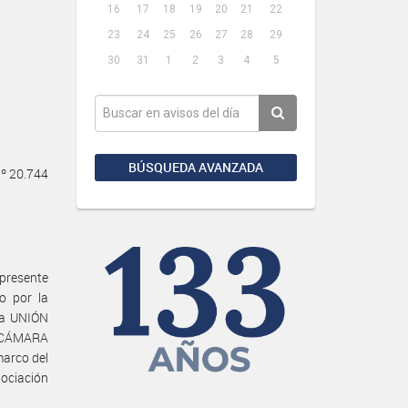
16
17
18
19
20
21
22
23
24
25
26
27
28
29
30
31
1
2
3
4
5
BÚSQUEDA AVANZADA
Nº 20.744
presente
o por la
 la UNIÓN
 CÁMARA
arco del
gociación