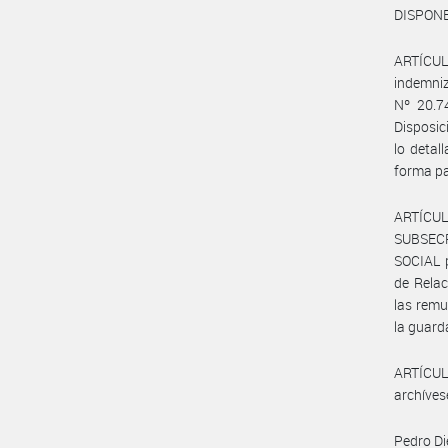
DISPONE
ARTÍCULO
indemniz
Nº 20.7
Disposi
lo deta
forma pa
ARTÍCUL
SUBSEC
SOCIAL p
de Relac
las remu
la guard
ARTÍCULO
archíves
Pedro Di