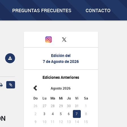
PREGUNTAS FRECUENTES
CONTACTO
Edición del
7 de Agosto de 2026
Ediciones Anteriores
Agosto 2026
Do
Lu
Ma
Mi
Ju
Vi
Sa
26
27
28
29
30
31
1
2
3
4
5
6
7
8
ÓN
9
10
11
12
13
14
15