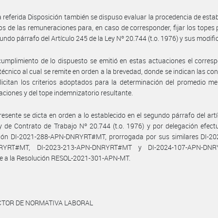
a referida Disposición también se dispuso evaluar la procedencia de estab
s de las remuneraciones para, en caso de corresponder, fijar los topes 
gundo párrafo del Artículo 245 de la Ley Nº 20.744 (t.o. 1976) y sus modifi
umplimiento de lo dispuesto se emitió en estas actuaciones el corres
técnico al cual se remite en orden a la brevedad, donde se indican las co
licitan los criterios adoptados para la determinación del promedio m
ciones y del tope indemnizatorio resultante.
resente se dicta en orden a lo establecido en el segundo párrafo del art
y de Contrato de Trabajo Nº 20.744 (t.o. 1976) y por delegación efec
ción DI-2021-288-APN-DNRYRT#MT, prorrogada por sus similares DI-20
RYRT#MT, DI-2023-213-APN-DNRYRT#MT y DI-2024-107-APN-DNR
e a la Resolución RESOL-2021-301-APN-MT.
ECTOR DE NORMATIVA LABORAL