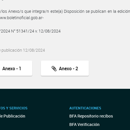
/los Anexo/s que integra/n este(a) Disposición se publican en la edició
w.boletinoficial.gob.ar-
8/2024 N° 51341/24 v. 12/08/2024
e publicación 12/08/2024
Anexo - 1
Anexo - 2
OS Y SERVICIOS
AUTENTICACIONES
de Publicación
BFA Repositorio recibos
BFA Verificación