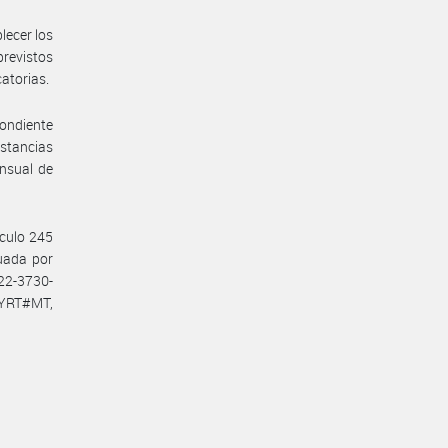
lecer los
previstos
catorias.
pondiente
nstancias
ensual de
ículo 245
tuada por
22-3730-
YRT#MT,