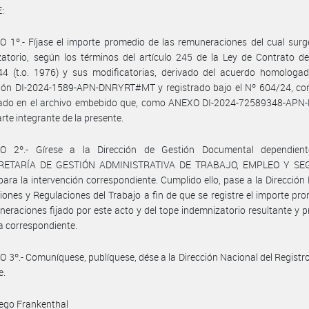
:
 1º.- Fíjase el importe promedio de las remuneraciones del cual surg
atorio, según los términos del artículo 245 de la Ley de Contrato d
44 (t.o. 1976) y sus modificatorias, derivado del acuerdo homologad
ción DI-2024-1589-APN-DNRYRT#MT y registrado bajo el Nº 604/24, co
llado en el archivo embebido que, como ANEXO DI-2024-72589348-AP
rte integrante de la presente.
O 2º.- Gírese a la Dirección de Gestión Documental dependien
RETARÍA DE GESTIÓN ADMINISTRATIVA DE TRABAJO, EMPLEO Y SE
ara la intervención correspondiente. Cumplido ello, pase a la Dirección
iones y Regulaciones del Trabajo a fin de que se registre el importe pr
neraciones fijado por este acto y del tope indemnizatorio resultante y 
a correspondiente.
 3º.- Comuníquese, publíquese, dése a la Dirección Nacional del Registro 
e.
ego Frankenthal