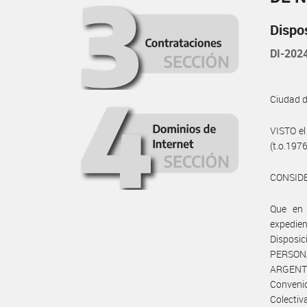
Dispo
DI-202
Ciudad 
VISTO el
(t.o.197
CONSID
Que en 
expedie
Disposic
PERSON
ARGENTI
Convenio
Colectiva