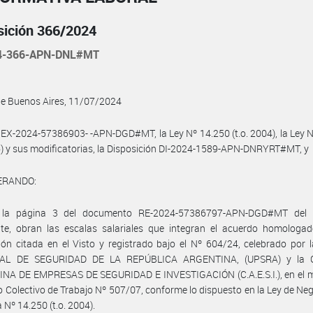
sición 366/2024
4-366-APN-DNL#MT
de Buenos Aires, 11/07/2024
 EX-2024-57386903- -APN-DGD#MT, la Ley Nº 14.250 (t.o. 2004), la Ley 
6) y sus modificatorias, la Disposición DI-2024-1589-APN-DNRYRT#MT, y
ERANDO:
la página 3 del documento RE-2024-57386797-APN-DGD#MT del 
nte, obran las escalas salariales que integran el acuerdo homologad
ión citada en el Visto y registrado bajo el Nº 604/24, celebrado por
AL DE SEGURIDAD DE LA REPÚBLICA ARGENTINA, (UPSRA) y la
NA DE EMPRESAS DE SEGURIDAD E INVESTIGACIÓN (C.A.E.S.I.), en el m
 Colectivo de Trabajo Nº 507/07, conforme lo dispuesto en la Ley de Ne
 Nº 14.250 (t.o. 2004).