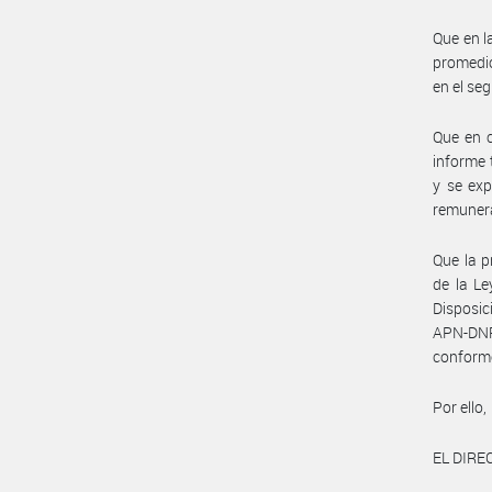
Que en l
promedio
en el se
Que en c
informe 
y se exp
remunera
Que la p
de la Le
Disposi
APN-DN
conform
Por ello,
EL DIR