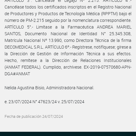
ARTÍCULO 3°. Cancélase el Legajo Nº 2.215. ARTÍCULO 4°.-
Cancélase todos los certificados inscriptos en el Registro Nacional
de Productores y Productos de Tecnología Médica (RPPTM) bajo el
número de PM-2.215 seguido por la nomenclatura correspondiente.
ARTÍCULO 5°.- Limítase a la Farmacéutica ANDREA MARIEL
SANTOS, Documento Nacional de Identidad N° 25.345.308,
Matrícula Nacional Nº 13.990, como Directora Técnica de la firma
DECOMEDICAL S.R.L. ARTÍCULO 6º.- Regístrese, notifíquese; gírese a
la Dirección de Gestión de Información Técnica a sus efectos.
Hecho, remítese a la Dirección de Relaciones Institucionales
(ANMAT FEDERAL). Cumplido, archívese. EX-2019-07570680-APN-
DGA#ANMAT
Nelida Agustina Bisio, Administradora Nacional.
e. 23/07/2024 N° 47623/24 v. 25/07/2024
Fecha de publicación 24/07/2024