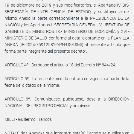
19 de diciembre de 2019 y sus modificatorios, el Apartado IV BIS,
SECRETARÍA DE INTELIGENCIA DE ESTADO, y sustitúyense del
mismo Anexo la parte correspondiente a la PRESIDENCIA DE LA
NACIÓN y los Apartados I. SECRETARÍA GENERAL, V, JEFATURA DE
GABINETE DE MINISTROS, IX.- MINISTERIO DE ECONOMÍA y XVI.-
MINISTERIO DE SALUD, conforme al detalle obrante en la PLANILLA
ANEXA (IF-2024-75912581-APN-UGA#MI) al presente artículo que
forma parte integrante del presente decreto”.
ARTÍCULO 4º.- Derógase el artículo 18 del Decreto Nº 644/24.
ARTÍCULO 5º.- La presente medida entrará en vigencia a partir de la
fecha del dictado de la misma.
ARTÍCULO 6º.- Comuníquese, publíquese, dese a la DIRECCIÓN
NACIONAL DEL REGISTRO OFICIAL y archívese.
MILEI - Guillermo Francos
NOTA: El/los Anexo/s que integra/n este(a) Decreto se publican en