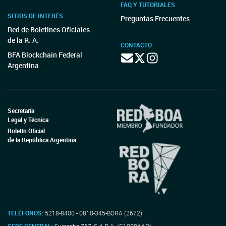
FAQ Y TUTORIALES
SITIOS DE INTERÉS
Preguntas Frecuentes
Red de Boletines Oficiales
de la R. A.
CONTACTO
BFA Blockchain Federal
Argentina
Secretaría
Legal y Técnica
Boletín Oficial
de la República Argentina
TELÉFONOS:
5218-8400 - 0810-345-BORA (2672)
SEDE CENTRAL:
Suipacha 767, C.A.B.A. (C1008AAO)