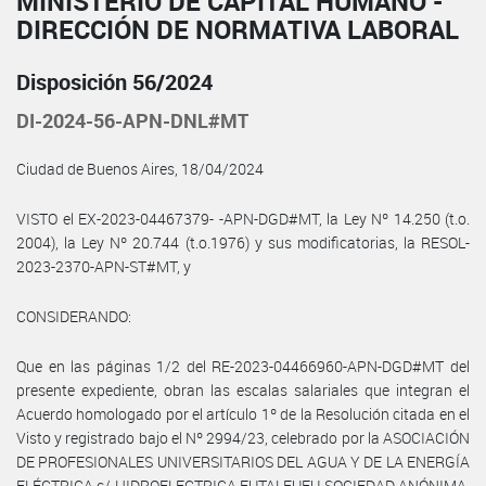
MINISTERIO DE CAPITAL HUMANO -
DIRECCIÓN DE NORMATIVA LABORAL
Disposición 56/2024
DI-2024-56-APN-DNL#MT
Ciudad de Buenos Aires, 18/04/2024
VISTO el EX-2023-04467379- -APN-DGD#MT, la Ley Nº 14.250 (t.o.
2004), la Ley Nº 20.744 (t.o.1976) y sus modificatorias, la RESOL-
2023-2370-APN-ST#MT, y
CONSIDERANDO:
Que en las páginas 1/2 del RE-2023-04466960-APN-DGD#MT del
presente expediente, obran las escalas salariales que integran el
Acuerdo homologado por el artículo 1º de la Resolución citada en el
Visto y registrado bajo el Nº 2994/23, celebrado por la ASOCIACIÓN
DE PROFESIONALES UNIVERSITARIOS DEL AGUA Y DE LA ENERGÍA
ELÉCTRICA c/ HIDROELECTRICA FUTALEUFU SOCIEDAD ANÓNIMA,