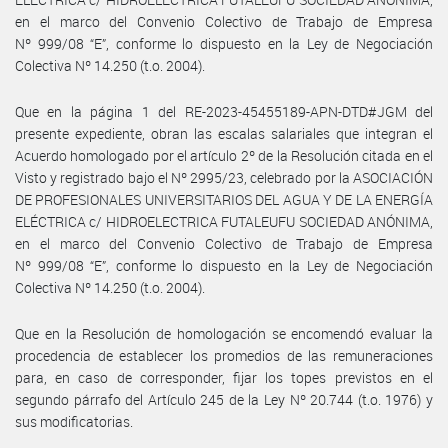
en el marco del Convenio Colectivo de Trabajo de Empresa
Nº 999/08 “E”, conforme lo dispuesto en la Ley de Negociación
Colectiva Nº 14.250 (t.o. 2004).
Que en la página 1 del RE-2023-45455189-APN-DTD#JGM del
presente expediente, obran las escalas salariales que integran el
Acuerdo homologado por el artículo 2º de la Resolución citada en el
Visto y registrado bajo el Nº 2995/23, celebrado por la ASOCIACIÓN
DE PROFESIONALES UNIVERSITARIOS DEL AGUA Y DE LA ENERGÍA
ELÉCTRICA c/ HIDROELECTRICA FUTALEUFU SOCIEDAD ANÓNIMA,
en el marco del Convenio Colectivo de Trabajo de Empresa
Nº 999/08 “E”, conforme lo dispuesto en la Ley de Negociación
Colectiva Nº 14.250 (t.o. 2004).
Que en la Resolución de homologación se encomendó evaluar la
procedencia de establecer los promedios de las remuneraciones
para, en caso de corresponder, fijar los topes previstos en el
segundo párrafo del Artículo 245 de la Ley Nº 20.744 (t.o. 1976) y
sus modificatorias.