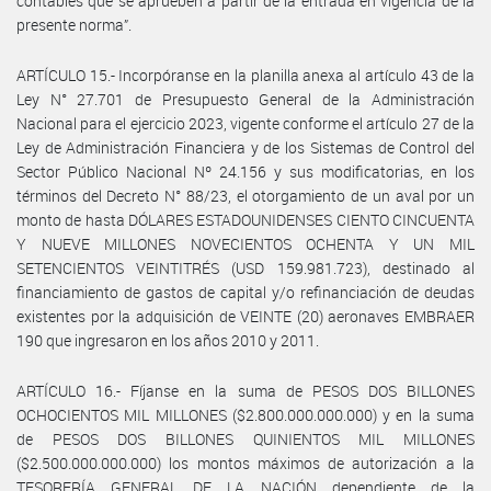
contables que se aprueben a partir de la entrada en vigencia de la
presente norma”.
ARTÍCULO 15.- Incorpóranse en la planilla anexa al artículo 43 de la
Ley N° 27.701 de Presupuesto General de la Administración
Nacional para el ejercicio 2023, vigente conforme el artículo 27 de la
Ley de Administración Financiera y de los Sistemas de Control del
Sector Público Nacional Nº 24.156 y sus modificatorias, en los
términos del Decreto N° 88/23, el otorgamiento de un aval por un
monto de hasta DÓLARES ESTADOUNIDENSES CIENTO CINCUENTA
Y NUEVE MILLONES NOVECIENTOS OCHENTA Y UN MIL
SETENCIENTOS VEINTITRÉS (USD 159.981.723), destinado al
financiamiento de gastos de capital y/o refinanciación de deudas
existentes por la adquisición de VEINTE (20) aeronaves EMBRAER
190 que ingresaron en los años 2010 y 2011.
ARTÍCULO 16.- Fíjanse en la suma de PESOS DOS BILLONES
OCHOCIENTOS MIL MILLONES ($2.800.000.000.000) y en la suma
de PESOS DOS BILLONES QUINIENTOS MIL MILLONES
($2.500.000.000.000) los montos máximos de autorización a la
TESORERÍA GENERAL DE LA NACIÓN dependiente de la